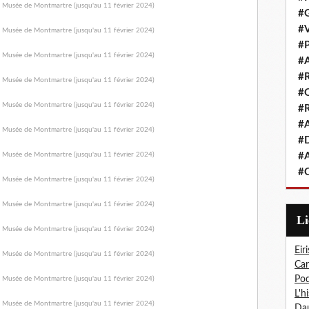
#G
#V
#P
#A
#R
#Q
#R
#A
#D
#A
#C
L
Eiri
Car
Pod
L'h
Dau