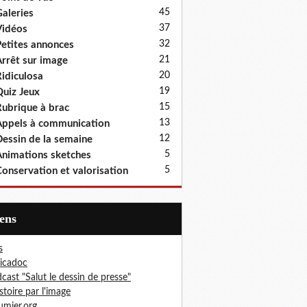
45
aleries
37
idéos
32
etites annonces
21
rrêt sur image
20
idiculosa
19
uiz Jeux
15
ubrique à brac
13
ppels à communication
12
essin de la semaine
5
nimations sketches
5
onservation et valorisation
iens
s
icadoc
cast "Salut le dessin de presse"
istoire par l'image
mier.org