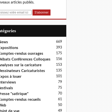
veaux articles publiés.
Catégories
669
News
393
xpositions
175
omptes-rendus ouvrages
156
ébats Conférences Colloques
153
nalyses sur la caricature
135
essinateurs Caricaturistes
101
xpos à louer
79
nterviews
75
estivals
70
resse "satirique"
61
omptes-rendus recueils
50
Web
49
oint de vue