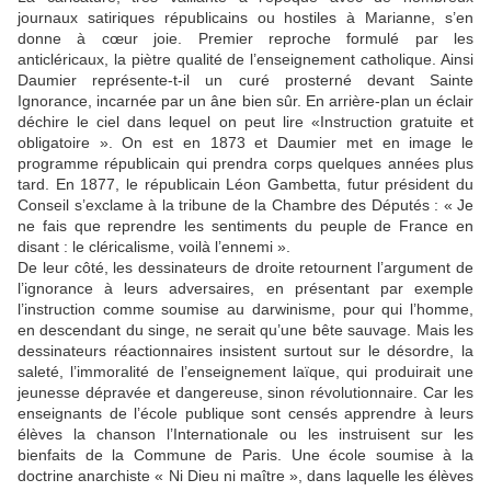
journaux satiriques républicains ou hostiles à Marianne, s’en
donne à cœur joie. Premier reproche formulé par les
anticléricaux, la piètre qualité de l’enseignement catholique. Ainsi
Daumier représente-t-il un curé prosterné devant Sainte
Ignorance, incarnée par un âne bien sûr. En arrière-plan un éclair
déchire le ciel dans lequel on peut lire «Instruction gratuite et
obligatoire ». On est en 1873 et Daumier met en image le
programme républicain qui prendra corps quelques années plus
tard. En 1877, le républicain Léon Gambetta, futur président du
Conseil s’exclame à la tribune de la Chambre des Députés : « Je
ne fais que reprendre les sentiments du peuple de France en
disant : le cléricalisme, voilà l’ennemi ».
De leur côté, les dessinateurs de droite retournent l’argument de
l’ignorance à leurs adversaires, en présentant par exemple
l’instruction comme soumise au darwinisme, pour qui l’homme,
en descendant du singe, ne serait qu’une bête sauvage. Mais les
dessinateurs réactionnaires insistent surtout sur le désordre, la
saleté, l’immoralité de l’enseignement laïque, qui produirait une
jeunesse dépravée et dangereuse, sinon révolutionnaire. Car les
enseignants de l’école publique sont censés apprendre à leurs
élèves la chanson l’Internationale ou les instruisent sur les
bienfaits de la Commune de Paris. Une école soumise à la
doctrine anarchiste « Ni Dieu ni maître », dans laquelle les élèves