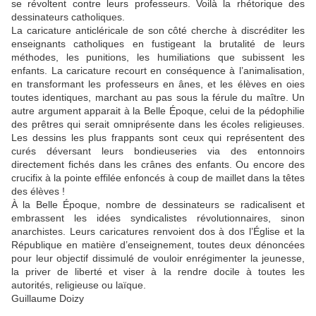
se révoltent contre leurs professeurs. Voilà la rhétorique des
dessinateurs catholiques.
La caricature anticléricale de son côté cherche à discréditer les
enseignants catholiques en fustigeant la brutalité de leurs
méthodes, les punitions, les humiliations que subissent les
enfants. La caricature recourt en conséquence à l’animalisation,
en transformant les professeurs en ânes, et les élèves en oies
toutes identiques, marchant au pas sous la férule du maître. Un
autre argument apparait à la Belle Époque, celui de la pédophilie
des prêtres qui serait omniprésente dans les écoles religieuses.
Les dessins les plus frappants sont ceux qui représentent des
curés déversant leurs bondieuseries via des entonnoirs
directement fichés dans les crânes des enfants. Ou encore des
crucifix à la pointe effilée enfoncés à coup de maillet dans la têtes
des élèves !
À la Belle Époque, nombre de dessinateurs se radicalisent et
embrassent les idées syndicalistes révolutionnaires, sinon
anarchistes. Leurs caricatures renvoient dos à dos l’Église et la
République en matière d’enseignement, toutes deux dénoncées
pour leur objectif dissimulé de vouloir enrégimenter la jeunesse,
la priver de liberté et viser à la rendre docile à toutes les
autorités, religieuse ou laïque.
Guillaume Doizy