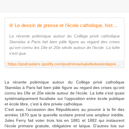
4/ Le dessin de presse et l'école catholique, histoire d'une querelle by Salut le dessin de presse !
La récente polémique autour du Collège privé catholique
Stanislas à Paris fait bien pâle figure au regard des crises
qu'ont connu les 19e et 20e siècle autour de l'école. La lutte
s'est qua...
https://podcasters.spotify.com/pod/show/salutledessindepresse/episodes/4-Le-dessin-de-presse-et-lcole-catholique--histoire-dune-querelle-e2etsvp
La récente polémique autour du Collège privé catholique
Stanislas à Paris fait bien pâle figure au regard des crises qu’ont
connu les 19e et 20e siècle autour de l’école. La lutte s’est quasi
systématiquement focalisée sur l’opposition entre école publique
et école libre, c’est à dire privée catholique.
C’est avec l’accession des Républicains au pouvoir à la fin des
années 1870 que la querelle scolaire prend une ampleur inédite.
Jules Ferry fait voter trois lois en 1881 et 1882 qui instaurent
l’école primaire gratuite, obligatoire et laïque. D’autres lois sur