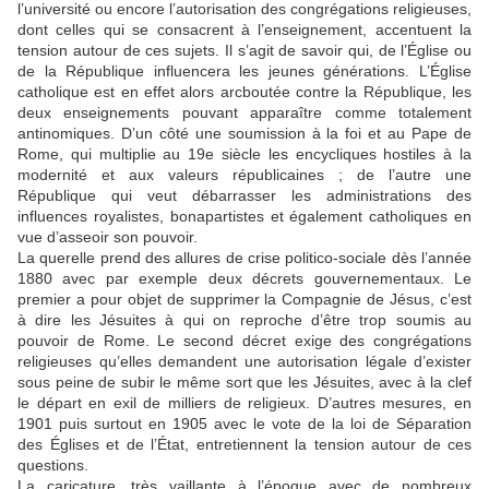
l’université ou encore l’autorisation des congrégations religieuses,
dont celles qui se consacrent à l’enseignement, accentuent la
tension autour de ces sujets. Il s’agit de savoir qui, de l’Église ou
de la République influencera les jeunes générations. L’Église
catholique est en effet alors arcboutée contre la République, les
deux enseignements pouvant apparaître comme totalement
antinomiques. D’un côté une soumission à la foi et au Pape de
Rome, qui multiplie au 19e siècle les encycliques hostiles à la
modernité et aux valeurs républicaines ; de l’autre une
République qui veut débarrasser les administrations des
influences royalistes, bonapartistes et également catholiques en
vue d’asseoir son pouvoir.
La querelle prend des allures de crise politico-sociale dès l’année
1880 avec par exemple deux décrets gouvernementaux. Le
premier a pour objet de supprimer la Compagnie de Jésus, c’est
à dire les Jésuites à qui on reproche d’être trop soumis au
pouvoir de Rome. Le second décret exige des congrégations
religieuses qu’elles demandent une autorisation légale d’exister
sous peine de subir le même sort que les Jésuites, avec à la clef
le départ en exil de milliers de religieux. D’autres mesures, en
1901 puis surtout en 1905 avec le vote de la loi de Séparation
des Églises et de l’État, entretiennent la tension autour de ces
questions.
La caricature, très vaillante à l’époque avec de nombreux