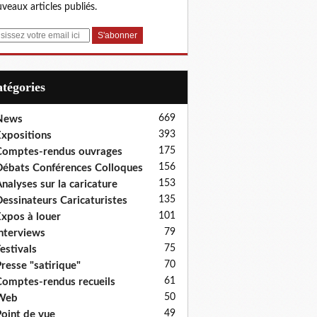
veaux articles publiés.
Catégories
669
News
393
xpositions
175
omptes-rendus ouvrages
156
ébats Conférences Colloques
153
nalyses sur la caricature
135
essinateurs Caricaturistes
101
xpos à louer
79
nterviews
75
estivals
70
resse "satirique"
61
omptes-rendus recueils
50
Web
49
oint de vue