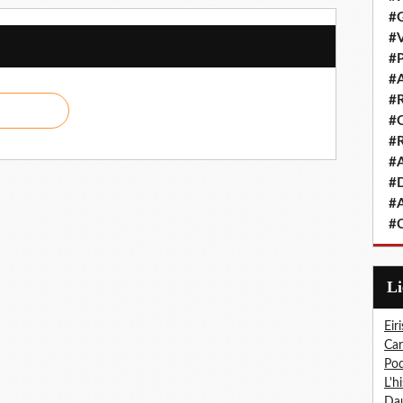
#G
#V
#P
#A
#R
#Q
#R
#A
#D
#A
#C
L
Eiri
Car
Pod
L'h
Dau