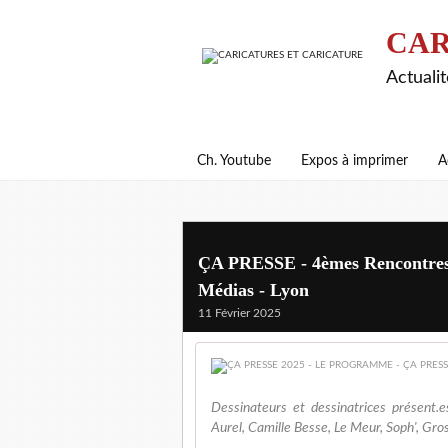
CAR
Actualit
Ch. Youtube
Expos à imprimer
A
ÇA PRESSE - 4èmes Rencontres I
Médias - Lyon
11 Février 2025
Dessinateurs et dessinatrices présent.e
Aurel, Camille Besse, Le Meur, Soph', Gro