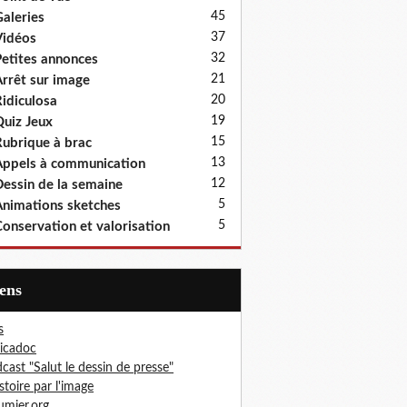
45
aleries
37
idéos
32
etites annonces
21
rrêt sur image
20
idiculosa
19
uiz Jeux
15
ubrique à brac
13
ppels à communication
12
essin de la semaine
5
nimations sketches
5
onservation et valorisation
iens
s
icadoc
cast "Salut le dessin de presse"
istoire par l'image
mier.org