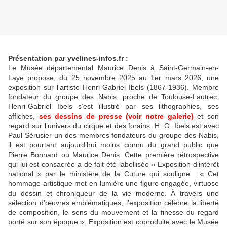
Présentation par yvelines-infos.fr :
Le Musée départemental Maurice Denis à Saint-Germain-en-
Laye propose, du 25 novembre 2025 au 1er mars 2026, une
exposition sur l'artiste Henri-Gabriel Ibels (1867-1936). Membre
fondateur du groupe des Nabis, proche de Toulouse-Lautrec,
Henri-Gabriel Ibels s’est illustré par ses lithographies, ses
affiches,
ses dessins de presse (voir notre galerie)
et son
regard sur l’univers du cirque et des forains. H. G. Ibels est avec
Paul Sérusier un des membres fondateurs du groupe des Nabis,
il est pourtant aujourd’hui moins connu du grand public que
Pierre Bonnard ou Maurice Denis. Cette première rétrospective
qui lui est consacrée a de fait été labellisée « Exposition d’intérêt
national » par le ministère de la Cuture qui souligne : « Cet
hommage artistique met en lumière une figure engagée, virtuose
du dessin et chroniqueur de la vie moderne. À travers une
sélection d’
œuvres embl
ématiques, l’exposition célèbre la liberté
de composition, le sens du mouvement et la finesse du regard
porté sur son époque ». Exposition est coproduite avec le Musée