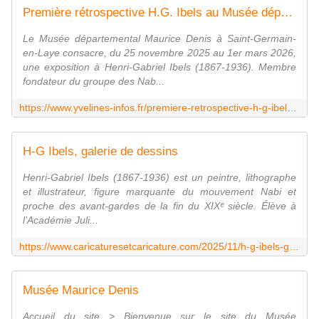
Première rétrospective H.G. Ibels au Musée départemental Maurice Denis - Yvelines Infos
Le Musée départemental Maurice Denis à Saint-Germain-
en-Laye consacre, du 25 novembre 2025 au 1er mars 2026,
une exposition à Henri-Gabriel Ibels (1867-1936). Membre
fondateur du groupe des Nab...
https://www.yvelines-infos.fr/premiere-retrospective-h-g-ibels-au-musee-departemental-maurice-denis/
H-G Ibels, galerie de dessins
Henri-Gabriel Ibels (1867-1936) est un peintre, lithographe
et illustrateur, figure marquante du mouvement Nabi et
proche des avant-gardes de la fin du XIXᵉ siècle. Élève à
l’Académie Juli...
https://www.caricaturesetcaricature.com/2025/11/h-g-ibels-galerie-de-dessins.html
Musée Maurice Denis
Accueil du site > Bienvenue sur le site du Musée