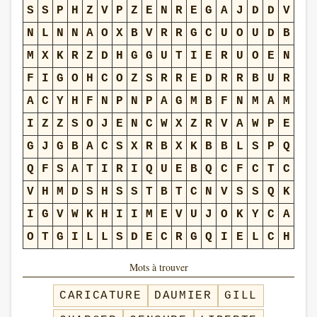
S
S
P
H
Z
V
P
Z
E
N
R
E
G
A
J
D
D
V
N
L
N
N
A
O
X
B
V
R
R
G
C
U
O
U
D
B
M
X
K
R
Z
D
H
G
G
U
T
I
E
R
U
O
E
N
F
I
G
O
H
C
O
Z
S
R
R
E
D
R
R
B
U
R
A
C
Y
H
F
N
P
N
P
A
G
M
B
F
N
M
A
M
I
Z
Z
S
O
J
E
N
C
W
X
Z
R
V
A
W
P
E
G
J
G
B
A
C
S
X
R
B
X
K
B
B
L
S
P
Q
Q
F
S
A
T
I
R
I
Q
U
E
B
Q
C
F
C
T
C
V
H
M
D
S
H
S
S
T
B
T
C
N
V
S
S
Q
K
I
G
V
W
K
H
I
I
M
E
V
U
J
O
K
Y
C
A
O
T
G
I
L
L
S
D
E
C
R
G
Q
I
E
L
C
H
Mots à trouver
CARICATURE
DAUMIER
GILL