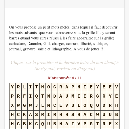
On vous propose un petit mots mêlés, dans lequel il faut découvrir
les mots suivants, que vous retrouverez sous la grille (ils y seront
barrés quand vous aurez réussi à les faire apparaître sur la grille) :
caricature, Daumier, Gill, charger, censure, liberté, satirique,
journal, gravure, saisie et lithographie. À vous de jouer !!!
Cliquez sur la première et la dernière lettre du mot identifié
(horizontal, vertical ou diagonal)
Mots trouvés :
0
/ 11
Y
R
L
I
T
H
O
G
R
A
P
H
I
E
Y
E
E
V
P
R
F
I
Q
T
N
D
A
U
M
I
E
R
G
R
Y
E
X
W
G
W
J
L
M
C
E
V
U
L
O
Q
O
D
R
H
H
C
K
A
S
R
I
R
H
H
S
H
A
C
W
U
U
B
H
C
B
K
C
Q
U
B
H
A
I
V
P
G
T
R
E
X