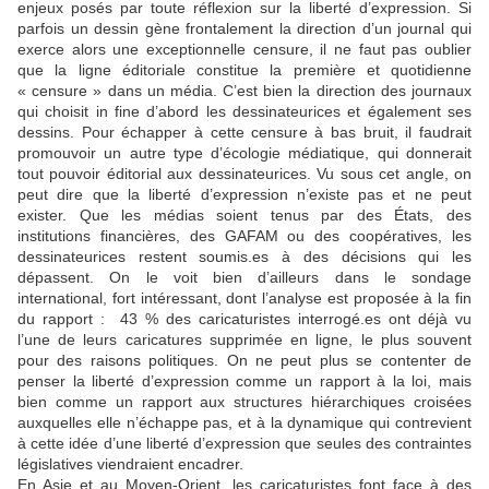
enjeux posés par toute réflexion sur la liberté d’expression. Si
parfois un dessin gène frontalement la direction d’un journal qui
exerce alors une exceptionnelle censure, il ne faut pas oublier
que la ligne éditoriale constitue la première et quotidienne
« censure » dans un média. C’est bien la direction des journaux
qui choisit in fine d’abord les dessinateurices et également ses
dessins. Pour échapper à cette censure à bas bruit, il faudrait
promouvoir un autre type d’écologie médiatique, qui donnerait
tout pouvoir éditorial aux dessinateurices. Vu sous cet angle, on
peut dire que la liberté d’expression n’existe pas et ne peut
exister. Que les médias soient tenus par des États, des
institutions financières, des GAFAM ou des coopératives, les
dessinateurices restent soumis.es à des décisions qui les
dépassent. On le voit bien d’ailleurs dans le sondage
international, fort intéressant, dont l’analyse est proposée à la fin
du rapport : 43 % des caricaturistes interrogé.es ont déjà vu
l’une de leurs caricatures supprimée en ligne, le plus souvent
pour des raisons politiques. On ne peut plus se contenter de
penser la liberté d’expression comme un rapport à la loi, mais
bien comme un rapport aux structures hiérarchiques croisées
auxquelles elle n’échappe pas, et à la dynamique qui contrevient
à cette idée d’une liberté d’expression que seules des contraintes
législatives viendraient encadrer.
En Asie et au Moyen-Orient, les caricaturistes font face à des