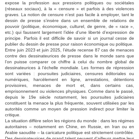
expose la profession aux pressions politiques ou sociétales
(réseaux sociaux), à la « censure » et parfois à des violences
graves. La notion de censure n’est pas facile à employer, tant le
dessin de presse s’insère dans un ensemble de relations de
pouvoir (politique, économique, culturel, de genre, de « race »,
etc.) qui faussent largement l’idée d’une liberté d’expression de
principe. Parfois il est difficile de savoir si un journal cesse de
publier du dessin de presse pour raison économique ou politique.
Entre juin 2023 et juin 2025, l’étude recense 87 cas de menaces
contre des dessinateurices de presse dans le monde sans que
l’on puisse comparer ce chiffre à celui du nombre global de
dessinateurices à l’échelle mondiale. Les formes de répression
sont variées : poursuites judiciaires, censures éditoriales ou
numériques, harcèlement en ligne, arrestations, détentions
provisoires, menaces de mort et, dans certains cas,
emprisonnement ou violences physiques. Comme dans le passé,
depuis le 19e siècle notamment, les poursuites judiciaires
constituent la menace la plus fréquente, souvent utilisées par les
autorités comme un moyen de pression indirect pour limiter la
critique.
La situation diffère selon les régions du monde : dans les régimes
autoritaires – notamment en Chine, en Russie, en Iran ou en
Arabie saoudite – la caricature politique est strictement contrôlée.
Des dessinateurices de grand talent peuvent d’ailleurs mettre leur