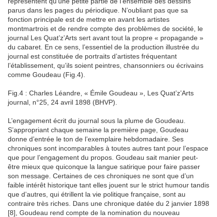
représentent qu’une petite partie de l’ensemble des dessins
parus dans les pages du périodique. N’oubliant pas que sa
fonction principale est de mettre en avant les artistes
montmartrois et de rendre compte des problèmes de société, le
journal Les Quat’z’Arts sert avant tout la propre « propagande »
du cabaret. En ce sens, l’essentiel de la production illustrée du
journal est constituée de portraits d’artistes fréquentant
l’établissement, qu’ils soient peintres, chansonniers ou écrivains
comme Goudeau (Fig.4).
Fig.4 : Charles Léandre, « Émile Goudeau », Les Quat’z’Arts
journal, n°25, 24 avril 1898 (BHVP).
L’engagement écrit du journal sous la plume de Goudeau.
S’appropriant chaque semaine la première page, Goudeau
donne d’entrée le ton de l’exemplaire hebdomadaire. Ses
chroniques sont incomparables à toutes autres tant pour l’espace
que pour l’engagement du propos. Goudeau sait manier peut-
être mieux que quiconque la langue satirique pour faire passer
son message. Certaines de ces chroniques ne sont que d’un
faible intérêt historique tant elles jouent sur le strict humour tandis
que d’autres, qui étrillent la vie politique française, sont au
contraire très riches. Dans une chronique datée du 2 janvier 1898
[8], Goudeau rend compte de la nomination du nouveau