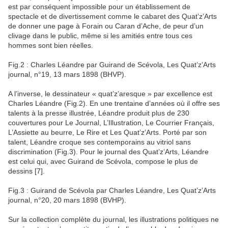
est par conséquent impossible pour un établissement de
spectacle et de divertissement comme le cabaret des Quat’z’Arts
de donner une page à Forain ou Caran d’Ache, de peur d’un
clivage dans le public, même si les amitiés entre tous ces
hommes sont bien réelles.
Fig.2 : Charles Léandre par Guirand de Scévola, Les Quat’z’Arts
journal, n°19, 13 mars 1898 (BHVP).
A l’inverse, le dessinateur « quat’z’aresque » par excellence est
Charles Léandre (Fig.2). En une trentaine d’années où il offre ses
talents à la presse illustrée, Léandre produit plus de 230
couvertures pour Le Journal, L’Illustration, Le Courrier Français,
L’Assiette au beurre, Le Rire et Les Quat’z’Arts. Porté par son
talent, Léandre croque ses contemporains au vitriol sans
discrimination (Fig.3). Pour le journal des Quat’z’Arts, Léandre
est celui qui, avec Guirand de Scévola, compose le plus de
dessins [7].
Fig.3 : Guirand de Scévola par Charles Léandre, Les Quat’z’Arts
journal, n°20, 20 mars 1898 (BVHP).
Sur la collection complète du journal, les illustrations politiques ne