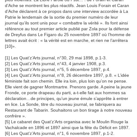
d’Ache se montrent les plus réactifs. Jean Louis Forain et Caran
d’Ache déclarent à ce propos dans une interview accordée à La
Patrie le lendemain de la sortie du premier numéro de leur
journal qu’ils sont unis pour « combattre la vérité ». Ils font ainsi
référence au tout premier article publié par Zola pour la défense
de Dreyfus dans Le Figaro du 25 novembre 1897 où l’homme de
lettres avait écrit : « la vérité est en marche, et rien ne l’arrêtera
[10]».
[1] Les Quat’z’Arts journal, n°30, 29 mai 1898, p.1-3.
[2] Les Quat’z’Arts journal, n°43, 4 janvier 1908, p.3.
[3] Les Quat’z’Arts journal, n°5, 5 décembre 1897, p.4.
[4] Les Quat’z’Arts journal, n°8, 26 décembre 1897, p.8. « L’idée
féministe fait son chemin. Elle ira loin, plus loin qu’on ne pense.
Elle vient de gagner Montmartre. Prenons garde. A peine la jeune
Fronde, ce porte drapeau du parti, a-t-elle fait aux hommes sa
déclaration…de principes, qu’un jeune émule s’apprête à entrer
en lice. La Sonde, titre du nouveau journal, se fabriquera au
Restaurant de Tabarin. Souhaitons un bon tirage à notre nouveau
confrère ».
[5] Le cabaret des Quat’z’Arts organisa avec le Moulin Rouge la
Vachalcade en 1896 et 1897 ainsi que la fête du Déficit en 1897.
[6] Les Quat’z’Arts journal, n°1, 6 novembre 1897, p.1-2.