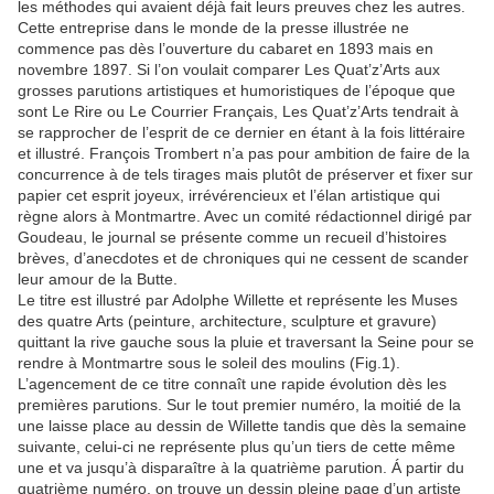
les méthodes qui avaient déjà fait leurs preuves chez les autres.
Cette entreprise dans le monde de la presse illustrée ne
commence pas dès l’ouverture du cabaret en 1893 mais en
novembre 1897. Si l’on voulait comparer Les Quat’z’Arts aux
grosses parutions artistiques et humoristiques de l’époque que
sont Le Rire ou Le Courrier Français, Les Quat’z’Arts tendrait à
se rapprocher de l’esprit de ce dernier en étant à la fois littéraire
et illustré. François Trombert n’a pas pour ambition de faire de la
concurrence à de tels tirages mais plutôt de préserver et fixer sur
papier cet esprit joyeux, irrévérencieux et l’élan artistique qui
règne alors à Montmartre. Avec un comité rédactionnel dirigé par
Goudeau, le journal se présente comme un recueil d’histoires
brèves, d’anecdotes et de chroniques qui ne cessent de scander
leur amour de la Butte.
Le titre est illustré par Adolphe Willette et représente les Muses
des quatre Arts (peinture, architecture, sculpture et gravure)
quittant la rive gauche sous la pluie et traversant la Seine pour se
rendre à Montmartre sous le soleil des moulins (Fig.1).
L’agencement de ce titre connaît une rapide évolution dès les
premières parutions. Sur le tout premier numéro, la moitié de la
une laisse place au dessin de Willette tandis que dès la semaine
suivante, celui-ci ne représente plus qu’un tiers de cette même
une et va jusqu’à disparaître à la quatrième parution. Á partir du
quatrième numéro, on trouve un dessin pleine page d’un artiste