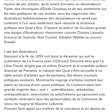
travers de ses artistes, qu’ils soient écrivains ou dessinateurs.
Parler des chroniques d’Émile Goudeau et de ses sentiments sur
les faits politiques de ces années sans les rapprocher des
illustrations hebdomadaires des dessinateurs ne serait pas
cohérent si l’on veut réellement faire ressortir la tendance
politique des Quat’z’Arts. D’autant qu’autour de Goudeau gravite
une équipe d’illustrateurs chevronnés comme Charles Léandre,
Guirand de Scévola, Abel Truchet, Adolphe Willette ou encore
Roedel.
L’œil des illustrateurs.
Naissant à la fin de 1893 soit dans la décennie qui suit la
publication de La France juive d’Édouard Drumont ainsi que La
Libre Parole dirigée par ce même Drumont et le scandale politico-
financier de Panama, le cabaret des Quat’z’Arts accueille à sa
table autant d’artistes que de partisans des divers courants
politiques existants. Montmartre regorge d’artistes mettant leur
talent au service d’une cause politique. Ils s’avèrent dans leur
grande majorité des « anti » : antimilitaristes, antisémites,
antirépublicains, anarchistes ou antichrétiens qui éprouvent une
véritable vénération pour les personnalités de la Commune de
retour du bagne tel Maxime Lisbonne.
Pouvant faire appel aux maîtres de la caricature et du dessin de