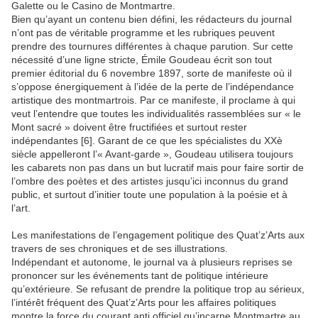
Galette ou le Casino de Montmartre.
Bien qu’ayant un contenu bien défini, les rédacteurs du journal
n’ont pas de véritable programme et les rubriques peuvent
prendre des tournures différentes à chaque parution. Sur cette
nécessité d’une ligne stricte, Émile Goudeau écrit son tout
premier éditorial du 6 novembre 1897, sorte de manifeste où il
s’oppose énergiquement à l’idée de la perte de l’indépendance
artistique des montmartrois. Par ce manifeste, il proclame à qui
veut l’entendre que toutes les individualités rassemblées sur « le
Mont sacré » doivent être fructifiées et surtout rester
indépendantes [6]. Garant de ce que les spécialistes du XXè
siècle appelleront l’« Avant-garde », Goudeau utilisera toujours
les cabarets non pas dans un but lucratif mais pour faire sortir de
l’ombre des poètes et des artistes jusqu’ici inconnus du grand
public, et surtout d’initier toute une population à la poésie et à
l’art.
Les manifestations de l’engagement politique des Quat’z’Arts aux
travers de ses chroniques et de ses illustrations.
Indépendant et autonome, le journal va à plusieurs reprises se
prononcer sur les événements tant de politique intérieure
qu’extérieure. Se refusant de prendre la politique trop au sérieux,
l’intérêt fréquent des Quat’z’Arts pour les affaires politiques
montre la force du courant anti officiel qu’incarne Montmartre au