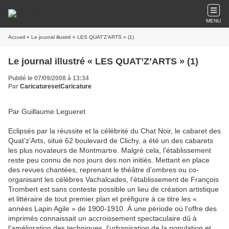
MENU
Accueil
» Le journal illustré « LES QUAT’Z’ARTS » (1)
Le journal illustré « LES QUAT’Z’ARTS » (1)
Publié le 07/09/2008 à 13:34
Par
CaricaturesetCaricature
Par Guillaume Legueret
Eclipsés par la réussite et la célébrité du Chat Noir, le cabaret des
Quat’z’Arts, situé 62 boulevard de Clichy, a été un des cabarets
les plus novateurs de Montmartre. Malgré cela, l’établissement
reste peu connu de nos jours des non initiés. Mettant en place
des revues chantées, reprenant le théâtre d’ombres ou co-
organisant les célèbres Vachalcades, l’établissement de François
Trombert est sans conteste possible un lieu de création artistique
et littéraire de tout premier plan et préfigure à ce titre les «
années Lapin Agile » de 1900-1910. Á une période où l’offre des
imprimés connaissait un accroissement spectaculaire dû à
l’amélioration des techniques, l’urbanisation de la population et