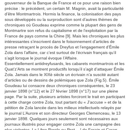
gouverneur de la Banque de France et ce pour une raison bien
précise : le précédent, un certain M. Magnin, avait la particularité
d’être Montmartrois. Hormis la finance, la colonisation des pays
sous développés ou la surproduction sont d’autres thèmes de
chroniques où Goudeau exprime comme la plupart des gens de
Montmartre son refus du capitalisme et de l’exploitation par la
France de pays comme la Chine [9]. Mais les chroniques les plus
intéressantes s’inscrivent dans le foisonnement d’articles de
presse retraçant le procès de Dreyfus et l’engagement d’Émile
Zola dans l’affaire, car c’est surtout de l’écrivain français qu’il
s’agit lorsque le journal évoque l’Affaire.
Essentiellement antidreyfusards, les cabarets montmartrois et les
Quat’z’Arts se montrent productifs lorsqu’il s’agit d’attaquer Émile
Zola. Jamais dans le XIXè siècle un écrivain n’a suscité autant
d’articles ou de dessins de polémiques que Zola (Fig.5). Émile
Goudeau lui consacre deux chroniques conséquentes, le 23
janvier 1898 (n°12) et le 27 février 1898 (n°17) sur une pleine
page. Par la suite, plusieurs artistes forciront le trait en participant
à cette charge contre Zola, tout partant du « J’accuse » et de la
pétition de Zola lancée dans les milieux intellectuels relayés par
le journal L’Aurore et son directeur Georges Clemenceau, le 13
janvier 1898. Quelques jours seulement sont nécessaires aux
journaux illustrés pour engager contre Zola une campagne des
plus violentes. La Libre Parole ou Psst… ! de Forain et Caran