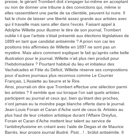
presse, le gérant Trombert doit s’engager lui-même en acceptant
ou non de donner une tribune à des convictions qui, même si
elles rassemblent une partie de sa clientèle, peuvent lui nuire. Il
fait le choix de laisser une liberté assez grande aux artistes avec
qui il travaille mais sans aller dans l’excès. Faisant appel à
Adolphe Willette pour illustrer le titre de son journal, Trombert
oublie t-il que l’artiste s’était présenté aux élections législatives de
1889 en tant que candidat antisémite ? A priori non car les
positions très affirmées de Willette en 1897 ne sont pas un
mystère. Mais alors comment expliquer le fait qu’après cette belle
illustration pour le journal, Willette n’ait plus rien produit pour
l’hebdomadaire ? Pourtant habitué du lieu et initiateur des
Vachalcades et Fête du Déficit, Willette réserve ses compositions
pour d’autres journaux plus reconnus comme Le Courrier
Français, L’Assiette au beurre et le Rire.
Ainsi, pourrait-on dire que Trombert effectue une sélection parmi
les artistes ? Il semble que oui lorsque l’on sait quels artistes
participent au journal et ceux qui, bien qu’étant des proches,
n’ont jamais eu la moindre page blanche offerte dans le journal.
Jean-Louis Forain et Caran d’Ache sont de ceux-là. Artistes au
plus haut de leur création artistique durant l’Affaire Dreyfus,
Forain et Caran d’Ache mettent leur talent au service de
l’antidreyfusisme en créant avec l’aide de Degas et de Maurice
Barrès, leur propre journal illustré, Psst…! , brûlot antisémite. Il