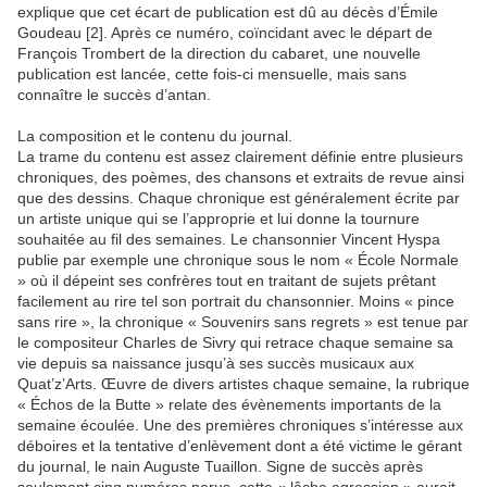
explique que cet écart de publication est dû au décès d’Émile
Goudeau [2]. Après ce numéro, coïncidant avec le départ de
François Trombert de la direction du cabaret, une nouvelle
publication est lancée, cette fois-ci mensuelle, mais sans
connaître le succès d’antan.
La composition et le contenu du journal.
La trame du contenu est assez clairement définie entre plusieurs
chroniques, des poèmes, des chansons et extraits de revue ainsi
que des dessins. Chaque chronique est généralement écrite par
un artiste unique qui se l’approprie et lui donne la tournure
souhaitée au fil des semaines. Le chansonnier Vincent Hyspa
publie par exemple une chronique sous le nom « École Normale
» où il dépeint ses confrères tout en traitant de sujets prêtant
facilement au rire tel son portrait du chansonnier. Moins « pince
sans rire », la chronique « Souvenirs sans regrets » est tenue par
le compositeur Charles de Sivry qui retrace chaque semaine sa
vie depuis sa naissance jusqu’à ses succès musicaux aux
Quat’z’Arts. Œuvre de divers artistes chaque semaine, la rubrique
« Échos de la Butte » relate des évènements importants de la
semaine écoulée. Une des premières chroniques s’intéresse aux
déboires et la tentative d’enlèvement dont a été victime le gérant
du journal, le nain Auguste Tuaillon. Signe de succès après