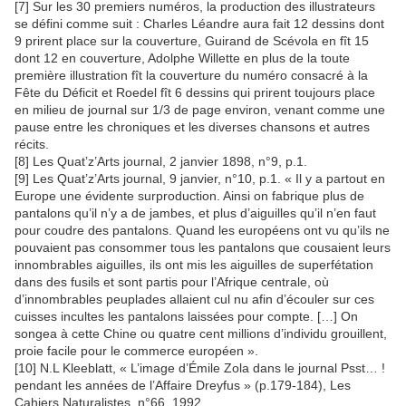
[7] Sur les 30 premiers numéros, la production des illustrateurs
se défini comme suit : Charles Léandre aura fait 12 dessins dont
9 prirent place sur la couverture, Guirand de Scévola en fît 15
dont 12 en couverture, Adolphe Willette en plus de la toute
première illustration fît la couverture du numéro consacré à la
Fête du Déficit et Roedel fît 6 dessins qui prirent toujours place
en milieu de journal sur 1/3 de page environ, venant comme une
pause entre les chroniques et les diverses chansons et autres
récits.
[8] Les Quat’z’Arts journal, 2 janvier 1898, n°9, p.1.
[9] Les Quat’z’Arts journal, 9 janvier, n°10, p.1. « Il y a partout en
Europe une évidente surproduction. Ainsi on fabrique plus de
pantalons qu’il n’y a de jambes, et plus d’aiguilles qu’il n’en faut
pour coudre des pantalons. Quand les européens ont vu qu’ils ne
pouvaient pas consommer tous les pantalons que cousaient leurs
innombrables aiguilles, ils ont mis les aiguilles de superfétation
dans des fusils et sont partis pour l’Afrique centrale, où
d’innombrables peuplades allaient cul nu afin d’écouler sur ces
cuisses incultes les pantalons laissées pour compte. […] On
songea à cette Chine ou quatre cent millions d’individu grouillent,
proie facile pour le commerce européen ».
[10] N.L Kleeblatt, « L’image d’Émile Zola dans le journal Psst… !
pendant les années de l’Affaire Dreyfus » (p.179-184), Les
Cahiers Naturalistes, n°66, 1992.