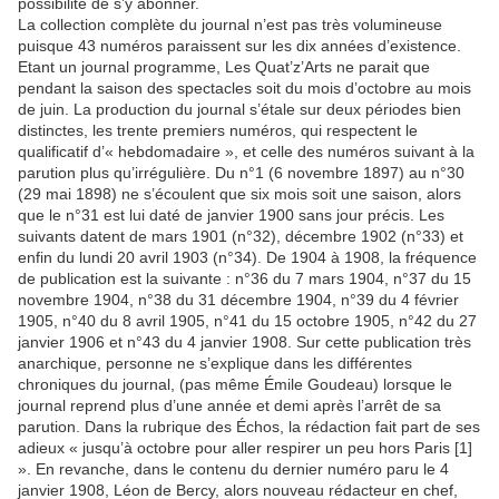
possibilité de s’y abonner.
La collection complète du journal n’est pas très volumineuse
puisque 43 numéros paraissent sur les dix années d’existence.
Etant un journal programme, Les Quat’z’Arts ne parait que
pendant la saison des spectacles soit du mois d’octobre au mois
de juin. La production du journal s’étale sur deux périodes bien
distinctes, les trente premiers numéros, qui respectent le
qualificatif d’« hebdomadaire », et celle des numéros suivant à la
parution plus qu’irrégulière. Du n°1 (6 novembre 1897) au n°30
(29 mai 1898) ne s’écoulent que six mois soit une saison, alors
que le n°31 est lui daté de janvier 1900 sans jour précis. Les
suivants datent de mars 1901 (n°32), décembre 1902 (n°33) et
enfin du lundi 20 avril 1903 (n°34). De 1904 à 1908, la fréquence
de publication est la suivante : n°36 du 7 mars 1904, n°37 du 15
novembre 1904, n°38 du 31 décembre 1904, n°39 du 4 février
1905, n°40 du 8 avril 1905, n°41 du 15 octobre 1905, n°42 du 27
janvier 1906 et n°43 du 4 janvier 1908. Sur cette publication très
anarchique, personne ne s’explique dans les différentes
chroniques du journal, (pas même Émile Goudeau) lorsque le
journal reprend plus d’une année et demi après l’arrêt de sa
parution. Dans la rubrique des Échos, la rédaction fait part de ses
adieux « jusqu’à octobre pour aller respirer un peu hors Paris [1]
». En revanche, dans le contenu du dernier numéro paru le 4
janvier 1908, Léon de Bercy, alors nouveau rédacteur en chef,