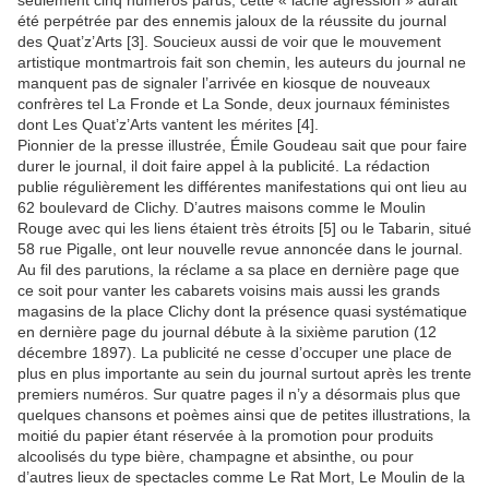
seulement cinq numéros parus, cette « lâche agression » aurait
été perpétrée par des ennemis jaloux de la réussite du journal
des Quat’z’Arts [3]. Soucieux aussi de voir que le mouvement
artistique montmartrois fait son chemin, les auteurs du journal ne
manquent pas de signaler l’arrivée en kiosque de nouveaux
confrères tel La Fronde et La Sonde, deux journaux féministes
dont Les Quat’z’Arts vantent les mérites [4].
Pionnier de la presse illustrée, Émile Goudeau sait que pour faire
durer le journal, il doit faire appel à la publicité. La rédaction
publie régulièrement les différentes manifestations qui ont lieu au
62 boulevard de Clichy. D’autres maisons comme le Moulin
Rouge avec qui les liens étaient très étroits [5] ou le Tabarin, situé
58 rue Pigalle, ont leur nouvelle revue annoncée dans le journal.
Au fil des parutions, la réclame a sa place en dernière page que
ce soit pour vanter les cabarets voisins mais aussi les grands
magasins de la place Clichy dont la présence quasi systématique
en dernière page du journal débute à la sixième parution (12
décembre 1897). La publicité ne cesse d’occuper une place de
plus en plus importante au sein du journal surtout après les trente
premiers numéros. Sur quatre pages il n’y a désormais plus que
quelques chansons et poèmes ainsi que de petites illustrations, la
moitié du papier étant réservée à la promotion pour produits
alcoolisés du type bière, champagne et absinthe, ou pour
d’autres lieux de spectacles comme Le Rat Mort, Le Moulin de la