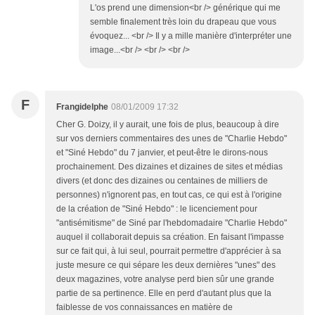
L'os prend une dimension<br /> générique qui me
semble finalement très loin du drapeau que vous
évoquez... <br /> Il y a mille manière d'interpréter une
image...<br /> <br /> <br />
F
Frangidelphe
08/01/2009 17:32
Cher G. Doizy, il y aurait, une fois de plus, beaucoup à dire
sur vos derniers commentaires des unes de "Charlie Hebdo"
et "Siné Hebdo" du 7 janvier, et peut-être le dirons-nous
prochainement. Des dizaines et dizaines de sites et médias
divers (et donc des dizaines ou centaines de milliers de
personnes) n'ignorent pas, en tout cas, ce qui est à l'origine
de la création de "Siné Hebdo" : le licenciement pour
"antisémitisme" de Siné par l'hebdomadaire "Charlie Hebdo"
auquel il collaborait depuis sa création. En faisant l'impasse
sur ce fait qui, à lui seul, pourrait permettre d'apprécier à sa
juste mesure ce qui sépare les deux dernières "unes" des
deux magazines, votre analyse perd bien sûr une grande
partie de sa pertinence. Elle en perd d'autant plus que la
faiblesse de vos connaissances en matière de