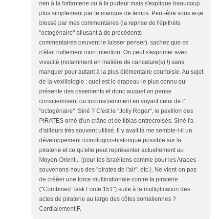
rien à la forfanterie ou à la pudeur mais s'explique beaucoup
plus simplement par le manque de temps. Peut-être vous ai-je
blessé par mes commentaires (la reprise de l'épithète
"octogénaire" allusant à de précédents
commentaires peuvent le laisser penser), sachez que ce
n'était nullement mon intention. On peut s'exprimer avec
vivacité (notamment en matière de caricature(s) !) sans
manquer pour autant à la plus élémentaire courtoisie. Au sujet
de la vexillologie : quel est le drapeau le plus connu qui
présente des ossements et donc auquel on pense
consciemment ou inconsciemment en voyant celui de l'
"octogénaire" Siné ? C'est le "Jolly Roger", le pavillon des
PIRATES orné d'un crâne et de tibias entrecroisés. Siné l'a
d'ailleurs très souvent utilisé. Il y avait là me semble-t-il un
développement iconologico-historique possible sur la
piraterie et ce qu'elle peut représenter actuellement au
Moyen-Orient... (pour les Israéliens comme pour les Arabes -
souvenons-nous des "pirates de l'air", etc.). Ne vient-on pas
de crééer une force multinationale contre la piraterie
("Combined Task Force 151") suite à la multiplication des
actes de piraterie au large des côtes somaliennes ?
Cordialement,F.