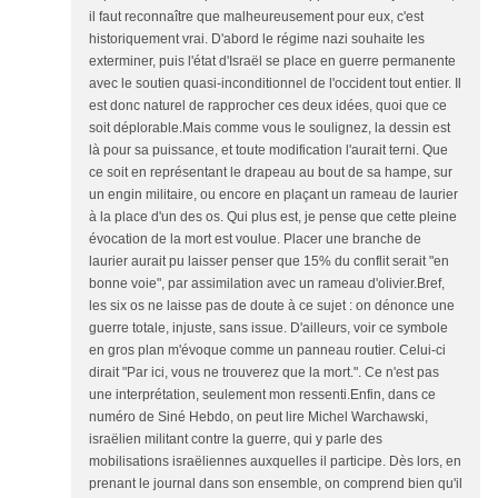
il faut reconnaître que malheureusement pour eux, c'est
historiquement vrai. D'abord le régime nazi souhaite les
exterminer, puis l'état d'Israël se place en guerre permanente
avec le soutien quasi-inconditionnel de l'occident tout entier. Il
est donc naturel de rapprocher ces deux idées, quoi que ce
soit déplorable.Mais comme vous le soulignez, la dessin est
là pour sa puissance, et toute modification l'aurait terni. Que
ce soit en représentant le drapeau au bout de sa hampe, sur
un engin militaire, ou encore en plaçant un rameau de laurier
à la place d'un des os. Qui plus est, je pense que cette pleine
évocation de la mort est voulue. Placer une branche de
laurier aurait pu laisser penser que 15% du conflit serait "en
bonne voie", par assimilation avec un rameau d'olivier.Bref,
les six os ne laisse pas de doute à ce sujet : on dénonce une
guerre totale, injuste, sans issue. D'ailleurs, voir ce symbole
en gros plan m'évoque comme un panneau routier. Celui-ci
dirait "Par ici, vous ne trouverez que la mort.". Ce n'est pas
une interprétation, seulement mon ressenti.Enfin, dans ce
numéro de Siné Hebdo, on peut lire Michel Warchawski,
israëlien militant contre la guerre, qui y parle des
mobilisations israëliennes auxquelles il participe. Dès lors, en
prenant le journal dans son ensemble, on comprend bien qu'il