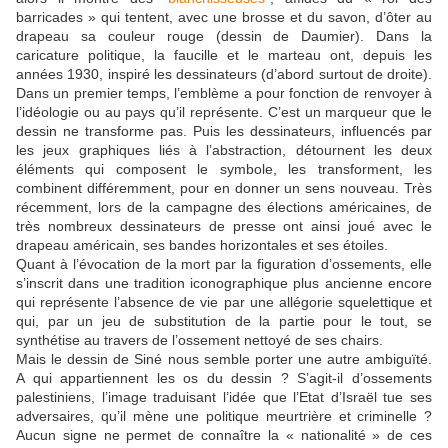
barricades » qui tentent, avec une brosse et du savon, d’ôter au
drapeau sa couleur rouge (dessin de Daumier). Dans la
caricature politique, la faucille et le marteau ont, depuis les
années 1930, inspiré les dessinateurs (d’abord surtout de droite).
Dans un premier temps, l’emblème a pour fonction de renvoyer à
l’idéologie ou au pays qu’il représente. C’est un marqueur que le
dessin ne transforme pas. Puis les dessinateurs, influencés par
les jeux graphiques liés à l’abstraction, détournent les deux
éléments qui composent le symbole, les transforment, les
combinent différemment, pour en donner un sens nouveau. Très
récemment, lors de la campagne des élections américaines, de
très nombreux dessinateurs de presse ont ainsi joué avec le
drapeau américain, ses bandes horizontales et ses étoiles.
Quant à l’évocation de la mort par la figuration d’ossements, elle
s’inscrit dans une tradition iconographique plus ancienne encore
qui représente l’absence de vie par une allégorie squelettique et
qui, par un jeu de substitution de la partie pour le tout, se
synthétise au travers de l’ossement nettoyé de ses chairs.
Mais le dessin de Siné nous semble porter une autre ambiguïté.
A qui appartiennent les os du dessin ? S’agit-il d’ossements
palestiniens, l’image traduisant l’idée que l’Etat d’Israël tue ses
adversaires, qu’il mène une politique meurtrière et criminelle ?
Aucun signe ne permet de connaître la « nationalité » de ces