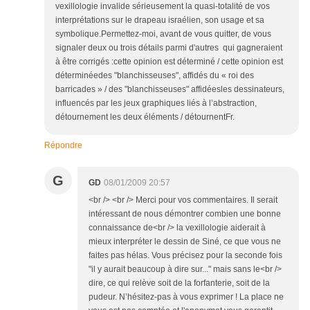
vexillologie invalide sérieusement la quasi-totalité de vos
interprétations sur le drapeau israélien, son usage et sa
symbolique.Permettez-moi, avant de vous quitter, de vous
signaler deux ou trois détails parmi d'autres qui gagneraient
à être corrigés :cette opinion est déterminé / cette opinion est
déterminéedes "blanchisseuses", affidés du « roi des
barricades » / des "blanchisseuses" affidéesles dessinateurs,
influencés par les jeux graphiques liés à l’abstraction,
détournement les deux éléments / détournentFr.
Répondre
G
GD
08/01/2009 20:57
<br /> <br /> Merci pour vos commentaires. Il serait
intéressant de nous démontrer combien une bonne
connaissance de<br /> la vexillologie aiderait à
mieux interpréter le dessin de Siné, ce que vous ne
faites pas hélas. Vous précisez pour la seconde fois
"il y aurait beaucoup à dire sur..." mais sans le<br />
dire, ce qui relève soit de la forfanterie, soit de la
pudeur. N’hésitez-pas à vous exprimer ! La place ne