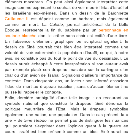
éléments macabres. On peut ainsi également interpréter cette
image comme exprimant le souhait de voir mourir l’Etat d’Israël et
les Israéliens eux-mêmes. Dans un dessin de la Baïonnette
Guillaume II
est dépeint comme un barbare, mais également
comme un mort.
La Calotte
, journal anticlérical de la Belle
Epoque, représente la fin du papisme par un
personnage en
soutane blanche
dont le crâne sans chair est coiffé d’une tiare.
En l’absence d’élément graphique ou scriptural signifiant, le
dessin de Siné pourrait très bien être interprété comme une
volonté de voir exterminée la population d’Israël, ce qui, à notre
avis, ne constitue pas du tout le point de vue du dessinateur. Le
dessin aurait échappé à cette interprétation si son auteur avait
par exemple placé son drapeau macabre sur la carlingue d’un
char ou d’un avion de Tsahal. Signalons d’ailleurs l’importance du
contexte. Dans cinquante ans, un lecteur non informé associera
l’idée de mort au drapeau israélien, sans qu’aucun élément ne
puisse lui rappeler le contexte.
Enfin, dernière ambiguïté d’une telle image : en recourant au
symbole national que constitue le drapeau, Siné dénonce la
politique meurtrière de l’Etat. Mais le drapeau symbolise
également une nation, une population. Dans le cas présent, la «
une » de
Siné Hebdo
ne permet pas de distinguer les nuances
qui pourraient s’exprimer dans l’opinion quant à la guerre en
cours. Israël est bien présenté comme un bloc. Siné aurait pu