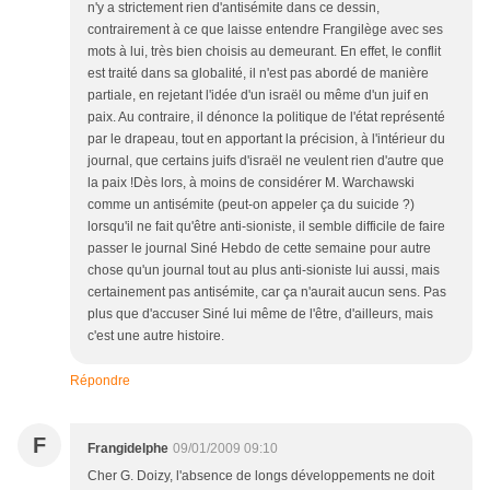
n'y a strictement rien d'antisémite dans ce dessin,
contrairement à ce que laisse entendre Frangilège avec ses
mots à lui, très bien choisis au demeurant. En effet, le conflit
est traité dans sa globalité, il n'est pas abordé de manière
partiale, en rejetant l'idée d'un israël ou même d'un juif en
paix. Au contraire, il dénonce la politique de l'état représenté
par le drapeau, tout en apportant la précision, à l'intérieur du
journal, que certains juifs d'israël ne veulent rien d'autre que
la paix !Dès lors, à moins de considérer M. Warchawski
comme un antisémite (peut-on appeler ça du suicide ?)
lorsqu'il ne fait qu'être anti-sioniste, il semble difficile de faire
passer le journal Siné Hebdo de cette semaine pour autre
chose qu'un journal tout au plus anti-sioniste lui aussi, mais
certainement pas antisémite, car ça n'aurait aucun sens. Pas
plus que d'accuser Siné lui même de l'être, d'ailleurs, mais
c'est une autre histoire.
Répondre
F
Frangidelphe
09/01/2009 09:10
Cher G. Doizy, l'absence de longs développements ne doit