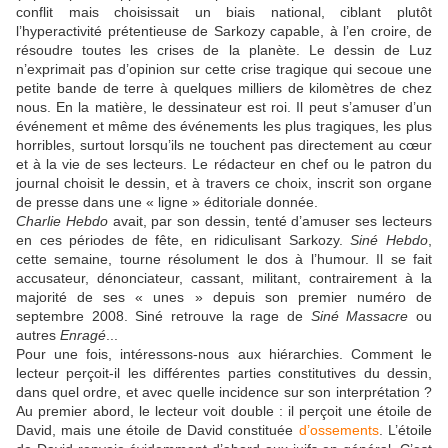
conflit mais choisissait un biais national, ciblant plutôt
l’hyperactivité prétentieuse de Sarkozy capable, à l’en croire, de
résoudre toutes les crises de la planète. Le dessin de Luz
n’exprimait pas d’opinion sur cette crise tragique qui secoue une
petite bande de terre à quelques milliers de kilomètres de chez
nous. En la matière, le dessinateur est roi. Il peut s’amuser d’un
événement et même des événements les plus tragiques, les plus
horribles, surtout lorsqu’ils ne touchent pas directement au cœur
et à la vie de ses lecteurs. Le rédacteur en chef ou le patron du
journal choisit le dessin, et à travers ce choix, inscrit son organe
de presse dans une « ligne » éditoriale donnée.
Charlie Hebdo
avait, par son dessin, tenté d’amuser ses lecteurs
en ces périodes de fête, en ridiculisant Sarkozy.
Siné Hebdo
,
cette semaine, tourne résolument le dos à l’humour. Il se fait
accusateur, dénonciateur, cassant, militant, contrairement à la
majorité de ses « unes » depuis son premier numéro de
septembre 2008. Siné retrouve la rage de
Siné Massacre
ou
autres
Enragé
...
Pour une fois, intéressons-nous aux hiérarchies. Comment le
lecteur perçoit-il les différentes parties constitutives du dessin,
dans quel ordre, et avec quelle incidence sur son interprétation ?
Au premier abord, le lecteur voit double : il perçoit une étoile de
David, mais une étoile de David constituée
d’ossements
. L’étoile