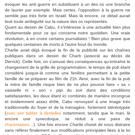
évoquer les anti guerre en substituant à un des os une branche
de laurier par exemple. Mais certes, l’opposition à la guerre ne
semble pas très forte en Israël. Mais là encore, ce détail aurait
levé toute ambiguïté sur la nature des os représentés.
Quant au dessin de Cabu, il s’intéresse à une actualité bien plus
fondamentale pour ce qui concerne notre quotidien. Une vraie
révolution, à en croire certains journalistes ! Bien plus grave que
quelques centaines de morts à l’autre bout du monde.
Charlie avait déjà évoqué la fin de la publicité sur les chaînes
publiques dans un dessin de Charb (associé au décès de
Derrick). Cette fois, on s’amuse des conséquences qu’entraîne le
changement de la grille de programmation, le temps de pub étant
considéré jusque-là comme une fenêtre permettant à la petite
famille de se préparer au film de 21h. Ainsi, avec la fin de la pub
la mère de famille risque bien de ne plus pouvoir faire « sa »
vaisselle ni « son » pipi du soir dans des conditions
satisfaisantes, les deux étant ici combinés de manière incongrue
et évidemment assez drôle, Cabu renvoyant à une image très
traditionnelle du foyer et de la ménagère, fortement stéréotypée
(
avec son tablier à dentelles
notamment, tandis que le mari, là
encore une synecdoque, se réduit à une paire de
charentaises
…). Une fois encore
Charlie
choisit de nous distraire
sans référer finalement aux modifications principales liées à la loi