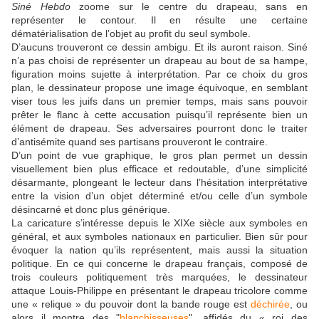
Siné Hebdo
zoome sur le centre du drapeau, sans en
représenter le contour. Il en résulte une certaine
dématérialisation de l’objet au profit du seul symbole.
D’aucuns trouveront ce dessin ambigu. Et ils auront raison. Siné
n’a pas choisi de représenter un drapeau au bout de sa hampe,
figuration moins sujette à interprétation. Par ce choix du gros
plan, le dessinateur propose une image équivoque, en semblant
viser tous les juifs dans un premier temps, mais sans pouvoir
prêter le flanc à cette accusation puisqu’il représente bien un
élément de drapeau. Ses adversaires pourront donc le traiter
d’antisémite quand ses partisans prouveront le contraire.
D’un point de vue graphique, le gros plan permet un dessin
visuellement bien plus efficace et redoutable, d’une simplicité
désarmante, plongeant le lecteur dans l’hésitation interprétative
entre la vision d’un objet déterminé et/ou celle d’un symbole
désincarné et donc plus générique.
La caricature s’intéresse depuis le XIXe siècle aux symboles en
général, et aux symboles nationaux en particulier. Bien sûr pour
évoquer la nation qu’ils représentent, mais aussi la situation
politique. En ce qui concerne le drapeau français, composé de
trois couleurs politiquement très marquées, le dessinateur
attaque Louis-Philippe en présentant le drapeau tricolore comme
une « relique » du pouvoir dont la bande rouge est
déchirée
, ou
alors il montre des "
blanchisseuses
", affidés du « roi des