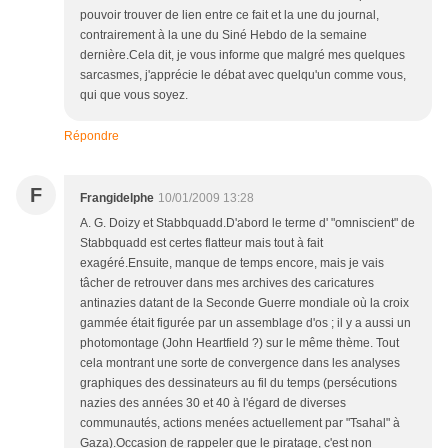
pouvoir trouver de lien entre ce fait et la une du journal,
contrairement à la une du Siné Hebdo de la semaine
dernière.Cela dit, je vous informe que malgré mes quelques
sarcasmes, j'apprécie le débat avec quelqu'un comme vous,
qui que vous soyez.
Répondre
F
Frangidelphe
10/01/2009 13:28
A. G. Doizy et Stabbquadd.D'abord le terme d' "omniscient" de
Stabbquadd est certes flatteur mais tout à fait
exagéré.Ensuite, manque de temps encore, mais je vais
tâcher de retrouver dans mes archives des caricatures
antinazies datant de la Seconde Guerre mondiale où la croix
gammée était figurée par un assemblage d'os ; il y a aussi un
photomontage (John Heartfield ?) sur le même thème. Tout
cela montrant une sorte de convergence dans les analyses
graphiques des dessinateurs au fil du temps (persécutions
nazies des années 30 et 40 à l'égard de diverses
communautés, actions menées actuellement par "Tsahal" à
Gaza).Occasion de rappeler que le piratage, c'est non