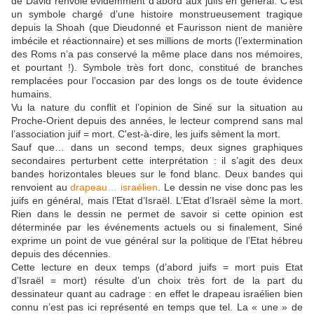
de David renvoie évidemment d’abord aux juifs en général. C’est
un symbole chargé d’une histoire monstrueusement tragique
depuis la Shoah (que Dieudonné et Faurisson nient de manière
imbécile et réactionnaire) et ses millions de morts (l’extermination
des Roms n’a pas conservé la même place dans nos mémoires,
et pourtant !). Symbole très fort donc, constitué de branches
remplacées pour l’occasion par des longs os de toute évidence
humains.
Vu la nature du conflit et l’opinion de Siné sur la situation au
Proche-Orient depuis des années, le lecteur comprend sans mal
l’association juif = mort. C'est-à-dire, les juifs sèment la mort.
Sauf que… dans un second temps, deux signes graphiques
secondaires perturbent cette interprétation : il s’agit des deux
bandes horizontales bleues sur le fond blanc. Deux bandes qui
renvoient au
drapeau… israélien
. Le dessin ne vise donc pas les
juifs en général, mais l’Etat d’Israël. L’Etat d’Israël sème la mort.
Rien dans le dessin ne permet de savoir si cette opinion est
déterminée par les événements actuels ou si finalement, Siné
exprime un point de vue général sur la politique de l’Etat hébreu
depuis des décennies.
Cette lecture en deux temps (d’abord juifs = mort puis Etat
d’Israël = mort) résulte d’un choix très fort de la part du
dessinateur quant au cadrage : en effet le drapeau israélien bien
connu n’est pas ici représenté en temps que tel. La « une » de