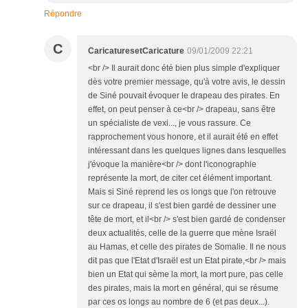
Répondre
C
CaricaturesetCaricature
09/01/2009 22:21
<br /> Il aurait donc été bien plus simple d'expliquer
dès votre premier message, qu'à votre avis, le dessin
de Siné pouvait évoquer le drapeau des pirates. En
effet, on peut penser à ce<br /> drapeau, sans être
un spécialiste de vexi..., je vous rassure. Ce
rapprochement vous honore, et il aurait été en effet
intéressant dans les quelques lignes dans lesquelles
j'évoque la manière<br /> dont l'iconographie
représente la mort, de citer cet élément important.
Mais si Siné reprend les os longs que l'on retrouve
sur ce drapeau, il s'est bien gardé de dessiner une
tête de mort, et il<br /> s'est bien gardé de condenser
deux actualités, celle de la guerre que mène Israël
au Hamas, et celle des pirates de Somalie. Il ne nous
dit pas que l'Etat d'Israël est un Etat pirate,<br /> mais
bien un Etat qui sème la mort, la mort pure, pas celle
des pirates, mais la mort en général, qui se résume
par ces os longs au nombre de 6 (et pas deux...).