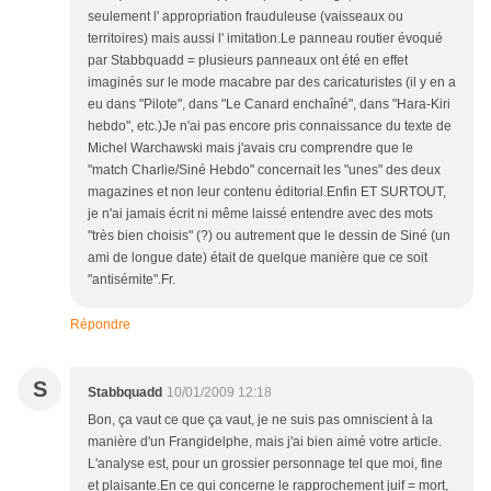
seulement l' appropriation frauduleuse (vaisseaux ou
territoires) mais aussi l' imitation.Le panneau routier évoqué
par Stabbquadd = plusieurs panneaux ont été en effet
imaginés sur le mode macabre par des caricaturistes (il y en a
eu dans "Pilote", dans "Le Canard enchaîné", dans "Hara-Kiri
hebdo", etc.)Je n'ai pas encore pris connaissance du texte de
Michel Warchawski mais j'avais cru comprendre que le
"match Charlie/Siné Hebdo" concernait les "unes" des deux
magazines et non leur contenu éditorial.Enfin ET SURTOUT,
je n'ai jamais écrit ni même laissé entendre avec des mots
"très bien choisis" (?) ou autrement que le dessin de Siné (un
ami de longue date) était de quelque manière que ce soit
"antisémite".Fr.
Répondre
S
Stabbquadd
10/01/2009 12:18
Bon, ça vaut ce que ça vaut, je ne suis pas omniscient à la
manière d'un Frangidelphe, mais j'ai bien aimé votre article.
L'analyse est, pour un grossier personnage tel que moi, fine
et plaisante.En ce qui concerne le rapprochement juif = mort,