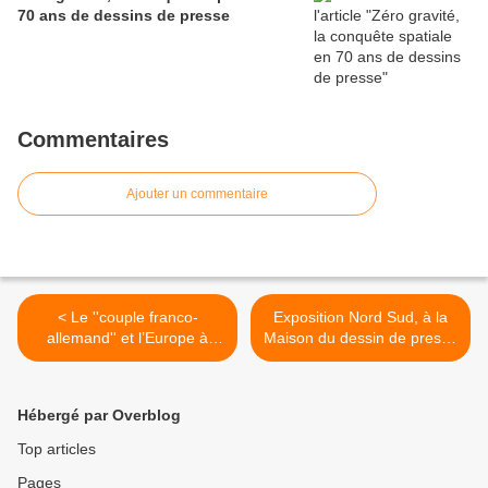
70 ans de dessins de presse
Commentaires
Ajouter un commentaire
< Le ''couple franco-
Exposition Nord Sud, à la
allemand'' et l’Europe à
Maison du dessin de presse
travers la caricature (1945-
de Morges (Suisse) >
2013) : une animation en
ligne du site CVCE.EU
Hébergé par Overblog
Top articles
Pages