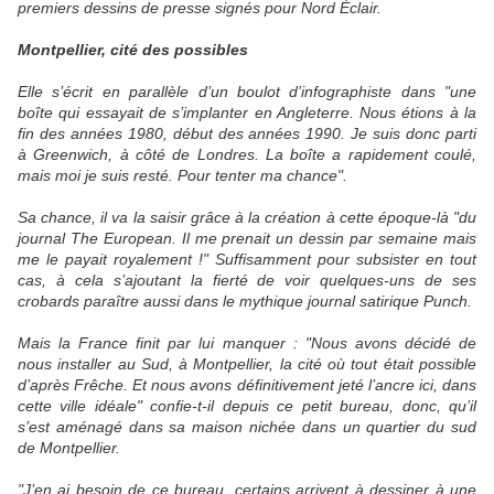
premiers dessins de presse signés pour Nord Éclair.
Montpellier, cité des possibles
Elle s’écrit en parallèle d’un boulot d’infographiste dans "une
boîte qui essayait de s’implanter en Angleterre. Nous étions à la
fin des années 1980, début des années 1990. Je suis donc parti
à Greenwich, à côté de Londres. La boîte a rapidement coulé,
mais moi je suis resté. Pour tenter ma chance".
Sa chance, il va la saisir grâce à la création à cette époque-là "du
journal The European. Il me prenait un dessin par semaine mais
me le payait royalement !" Suffisamment pour subsister en tout
cas, à cela s’ajoutant la fierté de voir quelques-uns de ses
crobards paraître aussi dans le mythique journal satirique Punch.
Mais la France finit par lui manquer : "Nous avons décidé de
nous installer au Sud, à Montpellier, la cité où tout était possible
d’après Frêche. Et nous avons définitivement jeté l’ancre ici, dans
cette ville idéale" confie-t-il depuis ce petit bureau, donc, qu’il
s’est aménagé dans sa maison nichée dans un quartier du sud
de Montpellier.
"J’en ai besoin de ce bureau, certains arrivent à dessiner à une