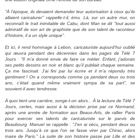
"À l’époque, ils devaient demander leur autorisation à ceux qu’ils
allaient caricaturer" rappelle-t-il, ému. Là, sur un autre mur, on
reconnaît le trait inimitable de Cabu, dont Man se dit "tout aussi
admiratif de son art de graphiste que de son talent de raconteur
d’histoire, il a un style unique".
Et ici, il rend hommage à Lebon, caricaturiste aujourd’hui oublié
qui œuvra pendant des décennies dans les pages de Télé 7
Jours : "Il m’a donné envie de faire ce métier. Enfant, j’adorais
ses petits dessins en noir et blanc qu’il publiait chaque semaine.
Ça me fascinait. J’ai fini par lui écrire et il m’a répondu très
gentiment ! On a correspondu comme ça pendant deux ou trois
ans, c’était quand même vraiment sympa de sa part", se
souvient-il avec tendresse.
À quoi tient une carrière, songe-t-on alors... À la lecture de Télé 7
Jours, certes, mais aussi à la décision prise par ce Normand,
après une année de formation aux Beaux-Arts, de rallier Paris
pour exercer ses talents de caricaturiste sur le parvis de
Beaubourg. Manuel se rappelle : "J’en ai vécu, pendant deux ou
trois ans. Jusqu’à ce que l’on se fasse virer par Chirac, alors
maire de Paris." La suite de son histoire passe par Lille et des