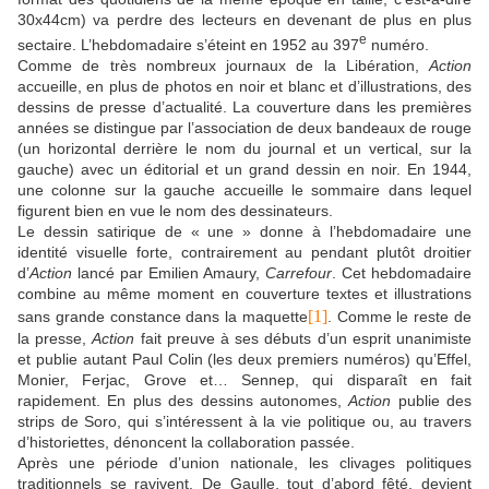
30x44cm) va perdre des lecteurs en devenant de plus en plus
e
sectaire. L’hebdomadaire s’éteint en 1952 au 397
numéro.
Comme de très nombreux journaux de la Libération,
Action
accueille, en plus de photos en noir et blanc et d’illustrations, des
dessins de presse d’actualité. La couverture dans les premières
années se distingue par l’association de deux bandeaux de rouge
(un horizontal derrière le nom du journal et un vertical, sur la
gauche) avec un éditorial et un grand dessin en noir. En 1944,
une colonne sur la gauche accueille le sommaire dans lequel
figurent bien en vue le nom des dessinateurs.
Le dessin satirique de « une » donne à l’hebdomadaire une
identité visuelle forte, contrairement au pendant plutôt droitier
d’
Action
lancé par Emilien Amaury,
Carrefour
. Cet hebdomadaire
combine au même moment en couverture textes et illustrations
[1]
sans grande constance dans la maquette
. Comme le reste de
la presse,
Action
fait preuve à ses débuts d’un esprit unanimiste
et publie autant Paul Colin (les deux premiers numéros) qu’Effel,
Monier, Ferjac, Grove et… Sennep, qui disparaît en fait
rapidement. En plus des dessins autonomes,
Action
publie des
strips de Soro, qui s’intéressent à la vie politique ou, au travers
d’historiettes, dénoncent la collaboration passée.
Après une période d’union nationale, les clivages politiques
traditionnels se ravivent. De Gaulle, tout d’abord fêté, devient