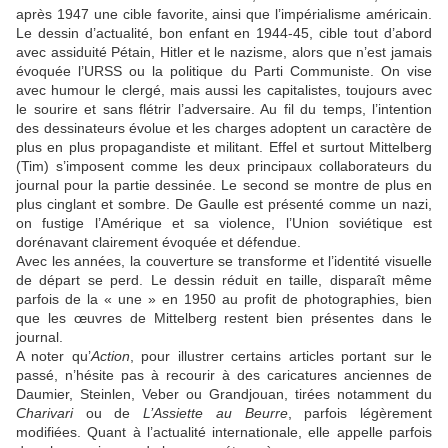
après 1947 une cible favorite, ainsi que l’impérialisme américain.
Le dessin d’actualité, bon enfant en 1944-45, cible tout d’abord
avec assiduité Pétain, Hitler et le nazisme, alors que n’est jamais
évoquée l’URSS ou la politique du Parti Communiste. On vise
avec humour le clergé, mais aussi les capitalistes, toujours avec
le sourire et sans flétrir l’adversaire. Au fil du temps, l’intention
des dessinateurs évolue et les charges adoptent un caractère de
plus en plus propagandiste et militant. Effel et surtout Mittelberg
(Tim) s’imposent comme les deux principaux collaborateurs du
journal pour la partie dessinée. Le second se montre de plus en
plus cinglant et sombre. De Gaulle est présenté comme un nazi,
on fustige l’Amérique et sa violence, l’Union soviétique est
dorénavant clairement évoquée et défendue.
Avec les années, la couverture se transforme et l’identité visuelle
de départ se perd. Le dessin réduit en taille, disparaît même
parfois de la « une » en 1950 au profit de photographies, bien
que les œuvres de Mittelberg restent bien présentes dans le
journal.
A noter qu’
Action
, pour illustrer certains articles portant sur le
passé, n’hésite pas à recourir à des caricatures anciennes de
Daumier, Steinlen, Veber ou Grandjouan, tirées notamment du
Charivari
ou de
L’Assiette au Beurre
, parfois légèrement
modifiées. Quant à l’actualité internationale, elle appelle parfois