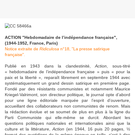
ACTION "Hebdomadaire de l’indépendance française",
(1944-1952, France, Paris)
Notice extraite de
Ridiculosa
n°18, "La presse satirique
française".
Publié en 1943 dans la clandestinité,
Action
, sous-titré
«
hebdomadaire de l’indépendance française
» puis « pour la
paix et la liberté », reparaît librement en septembre 1944 avec
systématiquement un grand dessin satirique en première page.
Fondé par des résistants communistes et notamment Maurice
Kriegel-Valrimont, son directeur politique, le journal opte d’abord
pour une ligne éditoriale marquée par l’esprit d’ouverture,
accueillant des collaborateurs non communistes de renom. Mais
la rédaction évolue et se soumet de plus en plus à la ligne du
Parti Communiste qui elle-même se durcit. Abordant les
questions politiques nationales et internationales ainsi que la
culture et la littérature,
Action
(en 1944, 16 puis 20 pages, ½
format des quotidiens de la même époque en taille, c'est-à-dire