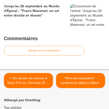
Jusqu'au 26 septembre au Musée
d'Épinal : "Frans Masereel, un art
entre révolte et rêverie"
Commentaires
Ajouter un commentaire
< Du dessin de presse à
"Rire des puissants" :
Saint-Pol sur Ternoise (Pas-
conférence débat à Bitche
de-Calais) : 27, 28 et 29
(Moselle) le vendredi 11
septembre
octobre 2013 >
Hébergé par Overblog
Top articles