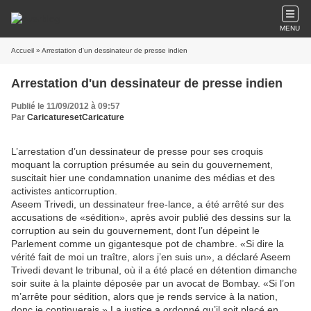
MENU
Accueil
» Arrestation d'un dessinateur de presse indien
Arrestation d'un dessinateur de presse indien
Publié le 11/09/2012 à 09:57
Par
CaricaturesetCaricature
L’arrestation d’un dessinateur de presse pour ses croquis
moquant la corruption présumée au sein du gouvernement,
suscitait hier une condamnation unanime des médias et des
activistes anticorruption.
Aseem Trivedi, un dessinateur free-lance, a été arrêté sur des
accusations de «sédition», après avoir publié des dessins sur la
corruption au sein du gouvernement, dont l’un dépeint le
Parlement comme un gigantesque pot de chambre. «Si dire la
vérité fait de moi un traître, alors j’en suis un», a déclaré Aseem
Trivedi devant le tribunal, où il a été placé en détention dimanche
soir suite à la plainte déposée par un avocat de Bombay. «Si l’on
m’arrête pour sédition, alors que je rends service à la nation,
donc je continuerais.» La justice a ordonné qu’il soit placé en