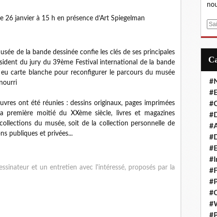
nou
le 26 janvier à 15 h en présence d’Art Spiegelman
E
m
a
musée de la bande dessinée confie les clés de ses principales
i
résident du jury du 39ème Festival international de la bande
l
 eu carte blanche pour reconfigurer le parcours du musée
#
 nourri
#E
uvres ont été réunies : dessins originaux, pages imprimées
#C
a première moitié du XXème siècle, livres et magazines
#D
 collections du musée, soit de la collection personnelle de
#A
ns publiques et privées...
#D
#E
#I
dessinateur et un entretien avec l'intéressé, proposés par la
#F
#P
#C
#
#P