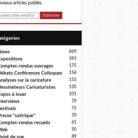
veaux articles publiés.
Catégories
669
News
393
xpositions
175
omptes-rendus ouvrages
156
ébats Conférences Colloques
153
nalyses sur la caricature
135
essinateurs Caricaturistes
101
xpos à louer
79
nterviews
75
estivals
70
resse "satirique"
61
omptes-rendus recueils
50
Web
49
oint de vue