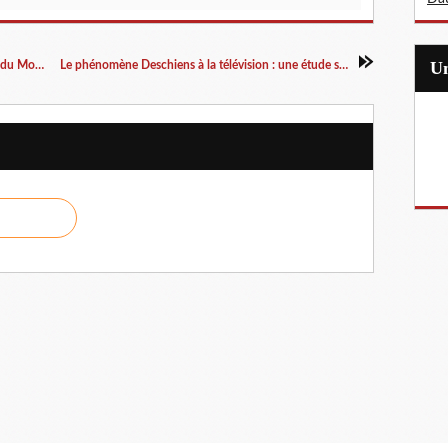
Plantu et Dilem échangent leur place en "une" du Monde et du quotidien algérien Liberté
Le phénomène Deschiens à la télévision : une étude savante sur une émission désopilante