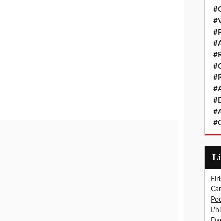
#G
#V
#P
#A
#R
#Q
#R
#A
#D
#A
#C
L
Eiri
Car
Pod
L'h
Dau