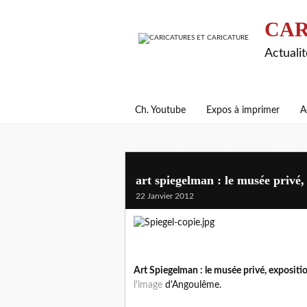
CAR
Actualit
Ch. Youtube
Expos à imprimer
A
art spiegelman : le musée privé
22 Janvier 2012
Art Spiegelman : le musée privé, expositi
l'image
d'Angoulême.