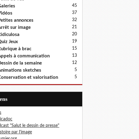
45
aleries
37
idéos
32
etites annonces
21
rrêt sur image
20
idiculosa
19
uiz Jeux
15
ubrique à brac
13
ppels à communication
12
essin de la semaine
5
nimations sketches
5
onservation et valorisation
iens
s
icadoc
cast "Salut le dessin de presse"
istoire par l'image
mier.org