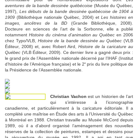
aventures de la bande dessinée québécoise
(Musée du Québec,
1997),
Les débuts de la bande dessinée québécoise de 1904 à
1909
(Bibliothèque nationale Québec, 2004) et
Les histoires en
images, ancêtres de la BD
(Grande Bibliothèque, 2008).
Docteure en sciences de l’art de la Sorbonne, elle a publié
notamment
Histoire du cinéma d’animation au Québec
en 2006
chez Typo/VLB,
Histoire de la bande dessinée au Québec
(VLB
Éditeur, 2008) et, avec Robert Aird,
Histoire de la caricature au
Québec
(VLB Éditeur, 2009). Ce dernier livre a gagné deux prix :
le grand prix de l’Assemblée nationale décerné par l’IHAF (Institut
d’histoire de l’Amérique française) et le 2
prix du livre politique de
e
la Présidence de l’Assemblée nationale.
Christian Vachon
est un historien de l’art
qui s’intéresse à l’iconographie
canadienne, et particulièrement à la caricature éditoriale. Il a
complété une maîtrise en Étude des arts à l’Université du Québec
à Montréal en 1988. Christian travaille au Musée McCord depuis
1989, où il a d'abord organisé l’aménagement des nouvelles
réserves de la collection de peintures, estampes et dessins pour
la réouverture du musée en 1992. Il a agi en tant que