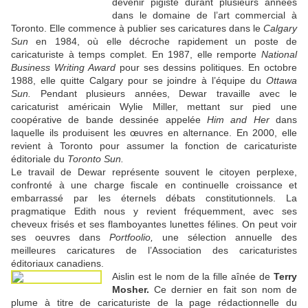
devenir pigiste durant plusieurs années
dans le domaine de l’art commercial à
Toronto. Elle commence à publier ses caricatures dans le
Calgary
Sun
en 1984, où elle décroche rapidement un poste de
caricaturiste à temps complet. En 1987, elle remporte
National
Business Writing Award
pour ses dessins politiques. En octobre
1988, elle quitte Calgary pour se joindre à l’équipe du
Ottawa
Sun.
Pendant plusieurs années, Dewar travaille avec le
caricaturist américain Wylie Miller, mettant sur pied une
coopérative de bande dessinée appelée
Him and Her
dans
laquelle ils produisent les œuvres en alternance. En 2000, elle
revient à Toronto pour assumer la fonction de caricaturiste
éditoriale du
Toronto Sun.
Le travail de Dewar représente souvent le citoyen perplexe,
confronté à une charge fiscale en continuelle croissance et
embarrassé par les éternels débats constitutionnels. La
pragmatique Edith nous y revient fréquemment, avec ses
cheveux frisés et ses flamboyantes lunettes félines. On peut voir
ses oeuvres dans
Portfoolio,
une sélection annuelle des
meilleures caricatures de l’Association des caricaturistes
éditoriaux canadiens.
Aislin est le nom de la fille aînée de
Terry
Mosher.
Ce dernier en fait son nom de
plume à titre de caricaturiste de la page rédactionnelle du