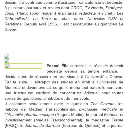
dessin. Il a contribué comme illustrateur, caricaturiste et bédéiste,
à plusieurs journaux et revues dont
CROC, TV Hebdo, Protégez-
vous, Titanic
(pour lequel il était aussi rédacteur en chef),
Les
Débrouillards, La Terre de chez nous, Nouvelles CSN et
Relations.
Depuis avril 1996, il est caricaturiste au quotidien
Le
Devoir.
Pascal Élie
caressait le rêve de devenir
bédéiste depuis sa tendre enfance. Il
décida donc de s’inscrire en arts visuels à l’Université d’Ottawa.
Par la suite, il entreprit des études en droit à l’Université de
Montréal et devint avocat, ce qui le mena tout naturellement vers
une fructueuse carrière de caricaturiste éditorial pour toutes
sortes de quotidiens, d’hebdos et de mensuels.
II collabore actuellement avec le quotidien
The Gazette,
les
hebdos de Médias Transcontinental,
L’Actualité médicale
et
L'Actualité pharmaceutique
(Rogers Media), le journal
Finance et
investissement
(Médias Transcontinental), le magazine
Trente
(FPJQ), le
Journal du Barreau
(Barreau du Québec) et le journal