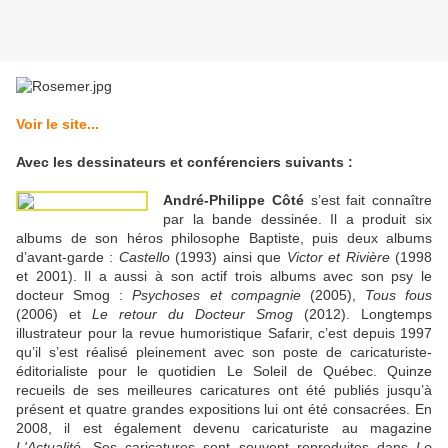
Voir le site...
Avec les dessinateurs et conférenciers suivants :
André-Philippe Côté
s’est fait connaître
par la bande dessinée. Il a produit six
albums de son héros philosophe Baptiste, puis deux albums
d’avant-garde :
Castello
(1993) ainsi que
Victor et Rivière
(1998
et 2001). Il a aussi à son actif trois albums avec son psy le
docteur Smog :
Psychoses et compagnie
(2005),
Tous fous
(2006) et
Le retour du Docteur Smog
(2012). Longtemps
illustrateur pour la revue humoristique Safarir, c’est depuis 1997
qu’il s’est réalisé pleinement avec son poste de caricaturiste-
éditorialiste pour le quotidien Le Soleil de Québec. Quinze
recueils de ses meilleures caricatures ont été publiés jusqu’à
présent et quatre grandes expositions lui ont été consacrées. En
2008, il est également devenu caricaturiste au magazine
L'Actualité
. Ses caricatures sont souvent reproduites dans
Le