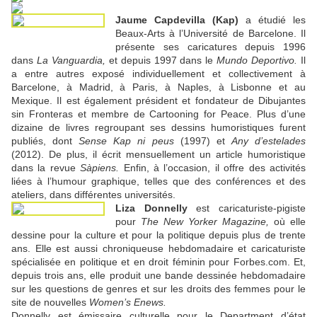
Jaume Capdevilla (Kap)
a étudié les
Beaux-Arts à l’Université de Barcelone. Il
présente ses caricatures depuis 1996
dans
La Vanguardia,
et depuis 1997 dans le
Mundo Deportivo.
Il
a entre autres exposé individuellement et collectivement à
Barcelone, à Madrid, à Paris, à Naples, à Lisbonne et au
Mexique. Il est également président et fondateur de Dibujantes
sin Fronteras et membre de Cartooning for Peace. Plus d’une
dizaine de livres regroupant ses dessins humoristiques furent
publiés, dont
Sense Kap ni peus
(1997) et
Any d’estelades
(2012). De plus, il écrit mensuellement un article humoristique
dans la revue
Sàpiens.
Enfin, à l’occasion, il offre des activités
liées à l’humour graphique, telles que des conférences et des
ateliers, dans différentes universités.
Liza Donnelly
est caricaturiste-pigiste
pour
The New Yorker Magazine,
où elle
dessine pour la culture et pour la politique depuis plus de trente
ans. Elle est aussi chroniqueuse hebdomadaire et caricaturiste
spécialisée en politique et en droit féminin pour Forbes.com. Et,
depuis trois ans, elle produit une bande dessinée hebdomadaire
sur les questions de genres et sur les droits des femmes pour le
site de nouvelles
Women’s Enews.
Donnelly est émissaire culturelle pour le Department d’état