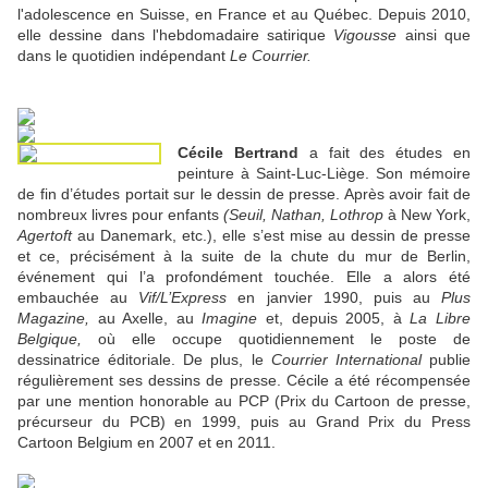
l'adolescence en Suisse, en France et au Québec. Depuis 2010,
elle dessine dans l'hebdomadaire satirique
Vigousse
ainsi que
dans le quotidien indépendant
Le Courrier.
Cécile Bertrand
a fait des études en
peinture à Saint-Luc-Liège. Son mémoire
de fin d’études portait sur le dessin de presse. Après avoir fait de
nombreux livres pour enfants
(Seuil, Nathan, Lothrop
à New York,
Agertoft
au Danemark, etc.), elle s’est mise au dessin de presse
et ce, précisément à la suite de la chute du mur de Berlin,
événement qui l’a profondément touchée. Elle a alors été
embauchée au
Vif/L’Express
en janvier 1990, puis au
Plus
Magazine,
au Axelle, au
Imagine
et, depuis 2005, à
La Libre
Belgique,
où elle occupe quotidiennement le poste de
dessinatrice éditoriale. De plus, le
Courrier International
publie
régulièrement ses dessins de presse. Cécile a été récompensée
par une mention honorable au PCP (Prix du Cartoon de presse,
précurseur du PCB) en 1999, puis au Grand Prix du Press
Cartoon Belgium en 2007 et en 2011.