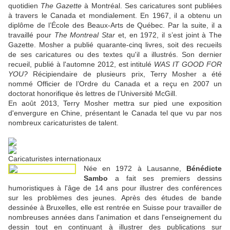
quotidien
The Gazette
à Montréal. Ses caricatures sont publiées
à travers le Canada et mondialement. En 1967, il a obtenu un
diplôme de l’École des Beaux-Arts de Québec. Par la suite, il a
travaillé pour
The Montreal Star
et, en 1972, il s’est joint à The
Gazette. Mosher a publié quarante-cinq livres, soit des recueils
de ses caricatures ou des textes qu'il a illustrés. Son dernier
recueil, publié à l'automne 2012, est intitulé
WAS IT GOOD FOR
YOU?
Récipiendaire de plusieurs prix, Terry Mosher a été
nommé Officier de l’Ordre du Canada et a reçu en 2007 un
doctorat honorifique ès lettres de l’Université McGill.
En août 2013, Terry Mosher mettra sur pied une exposition
d'envergure en Chine, présentant le Canada tel que vu par nos
nombreux caricaturistes de talent.
Caricaturistes internationaux
Née en 1972 à Lausanne,
Bénédicte
Sambo
a fait ses premiers dessins
humoristiques à l'âge de 14 ans pour illustrer des conférences
sur les problèmes des jeunes. Après des études de bande
dessinée à Bruxelles, elle est rentrée en Suisse pour travailler de
nombreuses années dans l'animation et dans l'enseignement du
dessin tout en continuant à illustrer des publications sur