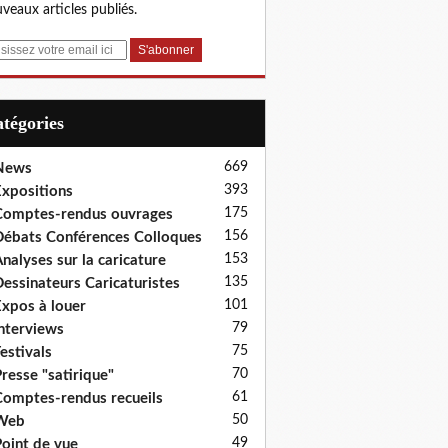
veaux articles publiés.
Catégories
669
News
393
xpositions
175
omptes-rendus ouvrages
156
ébats Conférences Colloques
153
nalyses sur la caricature
135
essinateurs Caricaturistes
101
xpos à louer
79
nterviews
75
estivals
70
resse "satirique"
61
omptes-rendus recueils
50
Web
49
oint de vue