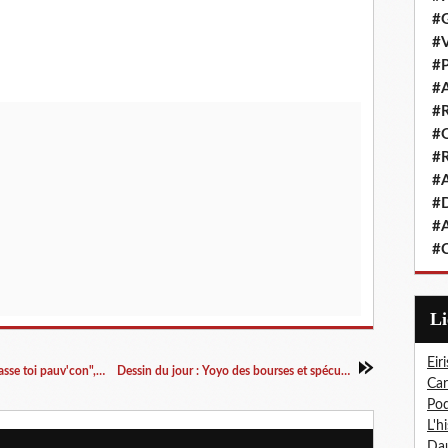
#G
#V
#P
#A
#R
#Q
#R
#A
#D
#A
#C
L
Eiri
Le jeu de société de Martin Vidberg intitulé "Casse toi pauv'con", censuré !
Dessin du jour : Yoyo des bourses et spéculation...
Car
Pod
L'h
Dau