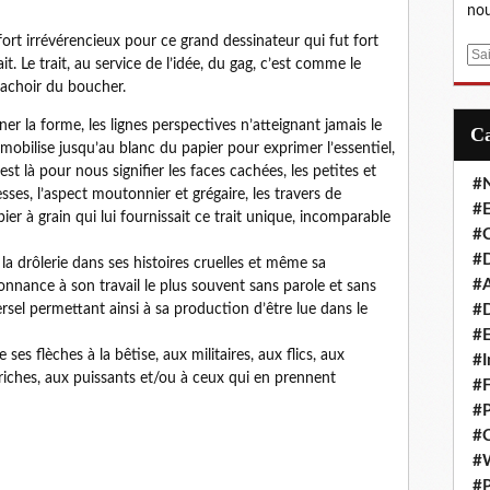
nou
 fort irrévérencieux pour ce grand dessinateur qui fut fort
E
. Le trait, au service de l’idée, du gag, c’est comme le
m
 hachoir du boucher.
a
i
er la forme, les lignes perspectives n’atteignant jamais le
l
 mobilise jusqu’au blanc du papier pour exprimer l’essentiel,
st là pour nous signifier les faces cachées, les petites et
#
esses, l’aspect moutonnier et grégaire, les travers de
#E
pier à grain qui lui fournissait ce trait unique, incomparable
#C
#D
 la drôlerie dans ses histoires cruelles et même sa
#A
sonnance à son travail le plus souvent sans parole et sans
#D
rsel permettant ainsi à sa production d’être lue dans le
#E
ve ses flèches à la bêtise, aux militaires, aux flics, aux
#I
 riches, aux puissants et/ou à ceux qui en prennent
#F
#P
#C
#
#P