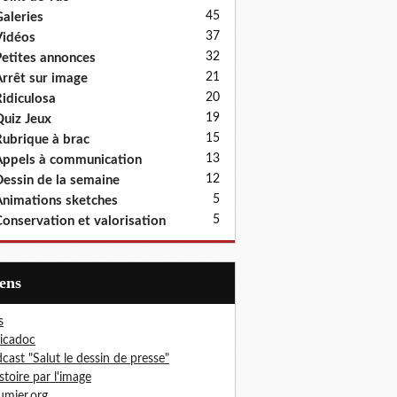
45
aleries
37
idéos
32
etites annonces
21
rrêt sur image
20
idiculosa
19
uiz Jeux
15
ubrique à brac
13
ppels à communication
12
essin de la semaine
5
nimations sketches
5
onservation et valorisation
iens
s
icadoc
cast "Salut le dessin de presse"
istoire par l'image
mier.org