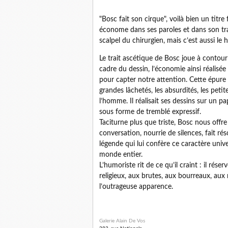
"Bosc fait son cirque", voilà bien un titre
économe dans ses paroles et dans son trait
scalpel du chirurgien, mais c’est aussi le
Le trait ascétique de Bosc joue à contourn
cadre du dessin, l’économie ainsi réalisée
pour capter notre attention. Cette épure e
grandes lâchetés, les absurdités, les petit
l’homme. Il réalisait ses dessins sur un pa
sous forme de tremblé expressif.
Taciturne plus que triste, Bosc nous offre
conversation, nourrie de silences, fait ré
légende qui lui confère ce caractère unive
monde entier.
L’humoriste rit de ce qu’il craint : il réser
religieux, aux brutes, aux bourreaux, aux
l’outrageuse apparence.
Galerie Alain De Vos