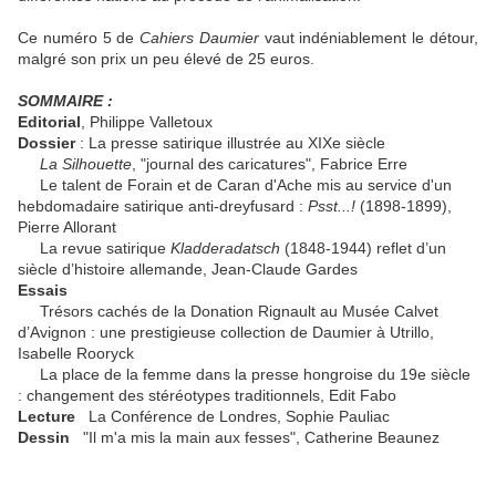
Ce numéro 5 de
Cahiers Daumier
vaut indéniablement le détour,
malgré son prix un peu élevé de 25 euros.
SOMMAIRE :
Editorial
, Philippe Valletoux
Dossier
: La presse satirique illustrée au XIXe siècle
La Silhouette
, "journal des caricatures", Fabrice Erre
Le talent de Forain et de Caran d'Ache mis au service d'un
hebdomadaire satirique anti-dreyfusard :
Psst...!
(1898-1899),
Pierre Allorant
La revue satirique
Kladderadatsch
(1848-1944) reflet d’un
siècle d’histoire allemande, Jean-Claude Gardes
Essais
Trésors cachés de la Donation Rignault au Musée Calvet
d’Avignon : une prestigieuse collection de Daumier à Utrillo,
Isabelle Rooryck
La place de la femme dans la presse hongroise du 19e siècle
: changement des stéréotypes traditionnels, Edit Fabo
Lecture
La Conférence de Londres, Sophie Pauliac
Dessin
"Il m'a mis la main aux fesses", Catherine Beaunez