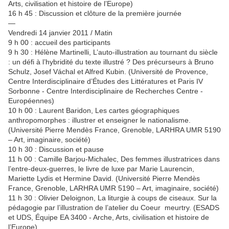
Arts, civilisation et histoire de l’Europe)
16 h 45 : Discussion et clôture de la première journée
—
Vendredi 14 janvier 2011 / Matin
9 h 00 : accueil des participants
9 h 30 : Hélène Martinelli, L’auto-illustration au tournant du siècle
: un défi à l’hybridité du texte illustré ? Des précurseurs à Bruno
Schulz, Josef Váchal et Alfred Kubin. (Université de Provence,
Centre Interdisciplinaire d’Études des Littératures et Paris IV
Sorbonne - Centre Interdisciplinaire de Recherches Centre -
Européennes)
10 h 00 : Laurent Baridon, Les cartes géographiques
anthropomorphes : illustrer et enseigner le nationalisme.
(Université Pierre Mendès France, Grenoble, LARHRA UMR 5190
– Art, imaginaire, société)
10 h 30 : Discussion et pause
11 h 00 : Camille Barjou-Michalec, Des femmes illustratrices dans
l’entre-deux-guerres, le livre de luxe par Marie Laurencin,
Mariette Lydis et Hermine David. (Université Pierre Mendès
France, Grenoble, LARHRA UMR 5190 – Art, imaginaire, société)
11 h 30 : Olivier Deloignon, La liturgie à coups de ciseaux. Sur la
pédagogie par l’illustration de l’atelier du Coeur meurtry. (ESADS
et UDS, Équipe EA 3400 - Arche, Arts, civilisation et histoire de
l’Europe)