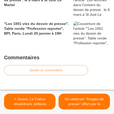
de presse : le 8 mars à St Just Le
Martel
"Les 1001 vies du dessin de presse".
Table ronde "Profession reporter",
BPI, Paris, Lundi 20 janvier à 19H
Commentaires
Ajouter un commentaire
< Jossot, Le Fœtus
Un cédérom "Images de
récalcitrant, éditions
presse" offert par le
Finitude, 2011, 128 p.
CLEMI... >
Postface d’Henri Viltard