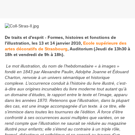
De traits et d'esprit - Formes, histoires et fonctions de
l'illustration, les 13 et 14 janvier 2010,
Ecole supérieure des
artes décoratifs de Strasbourg
, Auditorium (Jeudi de 13h30 à
18h et vendredi de 9h à 18h).
Le mot illustration, du nom de l’hebdomadaire « à images »
fondé en 1843 par Alexandre Paulin, Adolphe Joanne et Édouard
Charton, renvoie à un univers sémantique et historique
complexe. L’occurrence conduit à l’histoire du livre illustré, c’est-
à-dire aux origines incunables du livre moderne tout autant qu’à
un domaine d’études, le rapport entre le texte et l’image, apparu
dans les années 1870. Retenons que l’illustration, dans la plupart
des cas, est une image accompagnée d’un texte. à ce titre, elle
s’immisce dans toutes les tournures de l’édition. À force d’être
confronté à ses occurrences aussi multiples que variées, on se
rend compte que l’illustration ne saurait se réduire au magazine
illustré pour enfants; elle s’étend au contraire à un triple rôle,
formel, didactique et esthétique et se conçoit au travers d’un