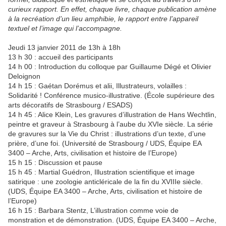
curieux rapport. En effet, chaque livre, chaque publication amène
à la recréation d’un lieu amphibie, le rapport entre l’appareil
textuel et l’image qui l’accompagne.
Jeudi 13 janvier 2011 de 13h à 18h
13 h 30 : accueil des participants
14 h 00 : Introduction du colloque par Guillaume Dégé et Olivier
Deloignon
14 h 15 : Gaétan Dorémus et alii, Illustrateurs, volailles :
Solidarité ! Conférence musico-illustrative. (École supérieure des
arts décoratifs de Strasbourg / ESADS)
14 h 45 : Alice Klein, Les gravures d’illustration de Hans Wechtlin,
peintre et graveur à Strasbourg à l’aube du XVIe siècle. La série
de gravures sur la Vie du Christ : illustrations d’un texte, d’une
prière, d’une foi. (Université de Strasbourg / UDS, Équipe EA
3400 – Arche, Arts, civilisation et histoire de l’Europe)
15 h 15 : Discussion et pause
15 h 45 : Martial Guédron, Illustration scientifique et image
satirique : une zoologie anticléricale de la fin du XVIIIe siècle.
(UDS, Équipe EA 3400 – Arche, Arts, civilisation et histoire de
l’Europe)
16 h 15 : Barbara Stentz, L’illustration comme voie de
monstration et de démonstration. (UDS, Équipe EA 3400 – Arche,