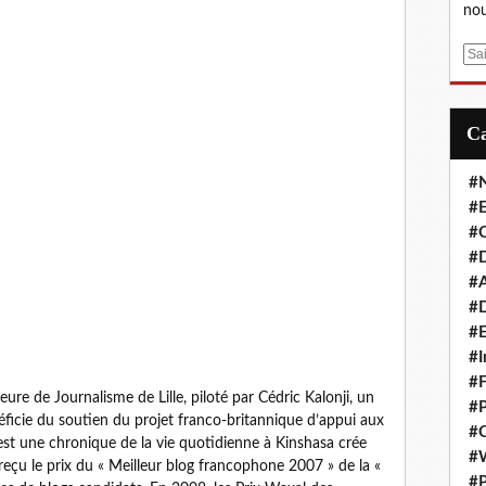
nou
E
m
a
i
l
#
#E
#C
#D
#A
#D
#E
#I
#F
ure de Journalisme de Lille, piloté par Cédric Kalonji, un
#P
néficie du soutien du projet franco-britannique d’appui aux
#C
est une chronique de la vie quotidienne à Kinshasa crée
#
eçu le prix du « Meilleur blog francophone 2007 » de la «
#P