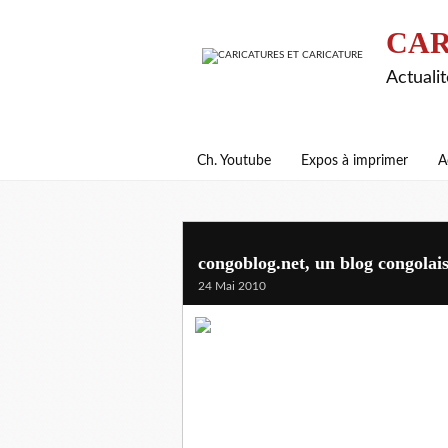
CAR
Actualit
Ch. Youtube
Expos à imprimer
A
congoblog.net, un blog congolais 
24 Mai 2010