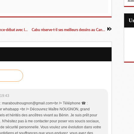
Dessinateur de presse, un vrai métier : conférence-débat avec le dessinateur Aurel
Cabu réserve-t-il ses meilleurs dessins au Canard enchaîné ?
 19:43
: maraboutnougnon@gmail.com<br /> Téléphone ☎ :
ur whatsapp <br /> Découvrez Maître NOUGNON, grand
els et hérités des ancêtres vivant au Bénin. Je suis prêt pour
re. N'hésitez pas à me contacter pour poser vos soucis sociaux,
t de sécurité personnelle. Vous voulez une évolution dans votre
otidiens et souffrances que vous endurez, vous avez des