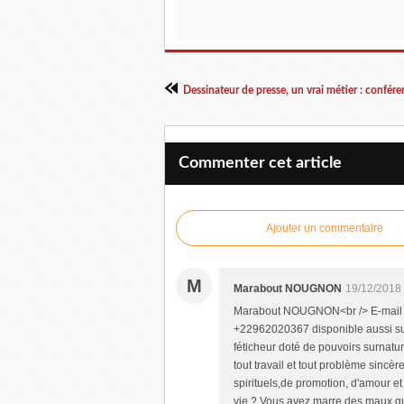
Commenter cet article
Ajouter un commentaire
M
Marabout NOUGNON
19/12/2018
Marabout NOUGNON<br /> E-mail 
+22962020367 disponible aussi s
féticheur doté de pouvoirs surnatur
tout travail et tout problème sincè
spirituels,de promotion, d'amour e
vie ? Vous avez marre des maux qu