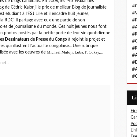
es de blogs candidats. En 2008, les Prix Waxal des
#G
g de Cédric Kalonji le prix de meilleur Blog de journaliste
#V
 étudiant à l’ESJ Lille et il encadre huit jeunes,
#P
e la RDC. Il partage avec eux une partie de son
coles de journalisme du monde. Ces huit jeunes nous font
#A
n photos postés par la petite porte de leur vie quotidienne
#R
des Dessinateurs de Presse du Congo
à rejoint le projet et
#Q
s qui illustrent l’actualité congolaise... Une rubrique
#R
Michaël Maloji, Luba, P. Coksy,...
alisée avec les oeuvres de
#A
#D
net...
#A
#C
L
Eiri
Car
Pod
L'h
Dau