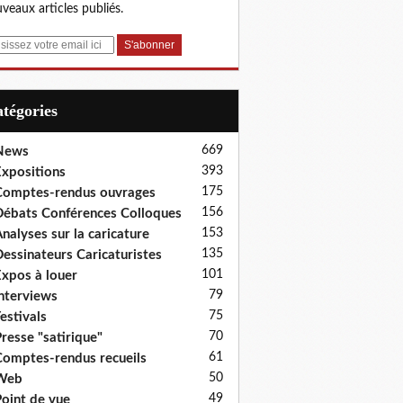
veaux articles publiés.
Catégories
669
News
393
xpositions
175
omptes-rendus ouvrages
156
ébats Conférences Colloques
153
nalyses sur la caricature
135
essinateurs Caricaturistes
101
xpos à louer
79
nterviews
75
estivals
70
resse "satirique"
61
omptes-rendus recueils
50
Web
49
oint de vue