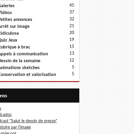
45
aleries
37
idéos
32
etites annonces
21
rrêt sur image
20
idiculosa
19
uiz Jeux
15
ubrique à brac
13
ppels à communication
12
essin de la semaine
5
nimations sketches
5
onservation et valorisation
iens
s
icadoc
cast "Salut le dessin de presse"
istoire par l'image
mier.org