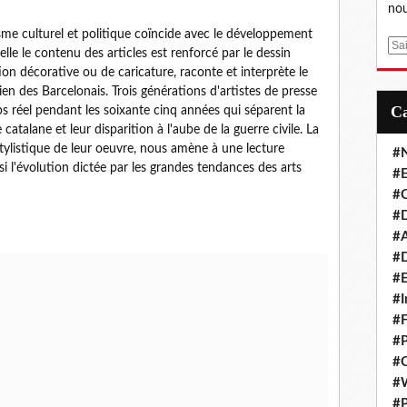
nou
nisme culturel et politique coïncide avec le développement
E
lle le contenu des articles est renforcé par le dessin
m
ation décorative ou de caricature, raconte et interprète le
a
en des Barcelonais. Trois générations d'artistes de presse
i
s réel pendant les soixante cinq années qui séparent la
l
atalane et leur disparition à l'aube de la guerre civile. La
n stylistique de leur oeuvre, nous amène à une lecture
#
si l'évolution dictée par les grandes tendances des arts
#E
#C
#D
#A
#D
#E
#I
#F
#P
#C
#
#P