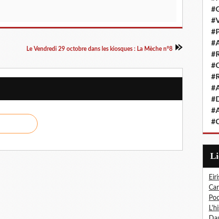
#G
#V
#P
#A
Le Vendredi 29 octobre dans les kiosques : La Mèche n°8
#R
#Q
#R
#A
#D
#A
#C
L
Eiri
Car
Pod
L'h
Dau