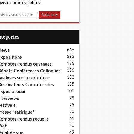
veaux articles publiés.
Catégories
669
News
393
xpositions
175
omptes-rendus ouvrages
156
ébats Conférences Colloques
153
nalyses sur la caricature
135
essinateurs Caricaturistes
101
xpos à louer
79
nterviews
75
estivals
70
resse "satirique"
61
omptes-rendus recueils
50
Web
49
oint de vue