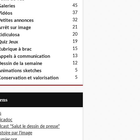
45
aleries
37
idéos
32
etites annonces
21
rrêt sur image
20
idiculosa
19
uiz Jeux
15
ubrique à brac
13
ppels à communication
12
essin de la semaine
5
nimations sketches
5
onservation et valorisation
iens
s
icadoc
cast "Salut le dessin de presse"
istoire par l'image
mier.org