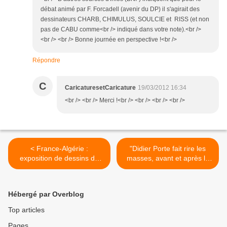
débat animé par F. Forcadell (avenir du DP) il s'agirait des
dessinateurs CHARB, CHIMULUS, SOULCIE et RISS (et non
pas de CABU comme<br /> indiqué dans votre note).<br />
<br /> <br /> Bonne journée en perspective !<br />
Répondre
C
CaricaturesetCaricature
19/03/2012 16:34
<br /> <br /> Merci !<br /> <br /> <br /> <br />
< France-Algérie :
"Didier Porte fait rire les
exposition de dessins de
masses, avant et après le
presse
premier tour de l'élection
présidentielle" : au théâtre
Déjazet (Paris) du 17 au 28
Hébergé par Overblog
avril 2012 >
Top articles
Pages