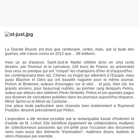
La Grande Boucle est plus que centenaire, certes, mais, par la faute des
guerres, elle n'aura connu en 2012 que… 99 éditions.
Avec un an d'avance, Saint-Just-le Martel célèbre donc en cinq cents
dessins, par l'humour et la caricature, 100 tours de France, en présentant
tous ceux ou presque qui ont "croqué" les champions d'hier et d'aujourd'hui :
les contemporains bien sûr, Chénez ou Hugot qui alternent à l'
Equipe
, mais
aussi Blachon et Déro qui ont travaillé naguère pour le même journal,
Pichon et Bridenne, auteurs d'ouvrages sur le vélo… et puis, bien sûr, les
grands anciens, pour beaucoup oubliés, au premier rang desquels Pellos,
auteur par ailleurs des célèbres Pieds Nickelés, Pellos et ses grandes pages
aux dizaines de caricatures publiées dans les journaux aujourd'hui disparus,
Miroir Sprint
ou le
Miroir du Cyclisme
…
Une place toute particulière sera réservée bien évidemment à Raymond
Poulidor, dessiné précisément par Pellos.
L'exposition a été rendue possible par le remarquable travail d'historien et
d'artiste de M. Linfort. Elle bénéficie également de collaborations multiples
de collectionneurs passionés qui ont prêté pour l'occasion des documents
rares mais aussi des éléments "d'animation", matériels divers, maillots et
vélos d'époque par exemple.