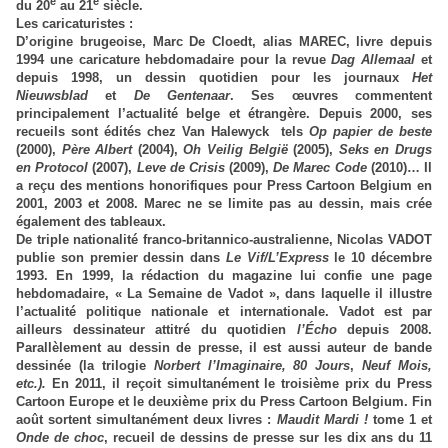
e
e
du 20
au 21
siècle.
Les caricaturistes :
D’origine brugeoise, Marc De Cloedt, alias
MAREC
, livre depuis
1994 une caricature hebdomadaire pour la revue
Dag Allemaal
et
depuis 1998, un dessin quotidien pour les journaux
Het
Nieuwsblad
et
De Gentenaar
. Ses œuvres commentent
principalement l’actualité belge et étrangère. Depuis 2000, ses
recueils sont édités chez Van Halewyck tels
Op papier de beste
(2000),
Père Albert
(2004),
Oh Veilig België
(2005),
Seks en Drugs
en Protocol
(2007),
Leve de Crisis
(2009),
De Marec Code
(2010)… Il
a reçu des mentions honorifiques pour Press Cartoon Belgium en
2001, 2003 et 2008. Marec ne se limite pas au dessin, mais crée
également des tableaux.
De triple nationalité franco-britannico-australienne, Nicolas
VADOT
publie son premier dessin dans
Le Vif/L’Express
le 10 décembre
1993. En 1999, la rédaction du magazine lui confie une page
hebdomadaire, « La Semaine de Vadot », dans laquelle il illustre
l’actualité politique nationale et internationale. Vadot est par
ailleurs dessinateur attitré du quotidien
l’Écho
depuis 2008.
Parallèlement au dessin de presse, il est aussi auteur de bande
dessinée (la trilogie
Norbert l’Imaginaire,
80 Jours
,
Neuf Mois,
etc.).
En 2011, il reçoit simultanément le troisième prix du Press
Cartoon Europe et le deuxième prix du Press Cartoon Belgium. Fin
août sortent simultanément deux livres :
Maudit Mardi !
tome 1 et
Onde de choc
, recueil de dessins de presse sur les dix ans du 11