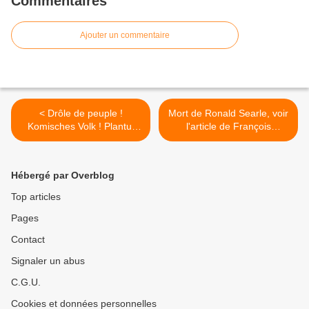
Commentaires
Ajouter un commentaire
< Drôle de peuple !
Mort de Ronald Searle, voir
Komisches Volk ! Plantu,
l'article de François
dessins sur l’Allemagne : le
Forcadell >
catalogue
Hébergé par Overblog
Top articles
Pages
Contact
Signaler un abus
C.G.U.
Cookies et données personnelles