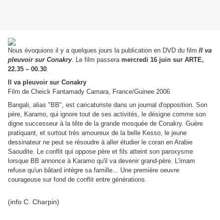
Nous évoquions il y a quelques jours la publication en DVD du film
Il va
pleuvoir sur Conakry
.
Le film passera
mercredi 16 juin sur
ARTE,
22.35 – 00.30
.
Il va pleuvoir sur Conakry
Film de Cheick Fantamady Camara, France/Guinee 2006
Bangali, alias "BB", est caricaturiste dans un journal d'opposition. Son
père, Karamo, qui ignore tout de ses activités, le désigne comme son
digne successeur à la tête de la grande mosquée de Conakry. Guère
pratiquant, et surtout très amoureux de la belle Kesso, le jeune
dessinateur ne peut se résoudre à aller étudier le coran en Arabie
Saoudite. Le conflit qui oppose père et fils atteint son paroxysme
lorsque BB annonce à Karamo qu'il va devenir grand-père. L'imam
refuse qu'un bâtard intègre sa famille... Une première oeuvre
courageuse sur fond de conflit entre générations.
(info C. Charpin)