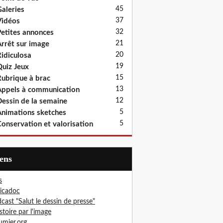
45
aleries
37
idéos
32
etites annonces
21
rrêt sur image
20
idiculosa
19
uiz Jeux
15
ubrique à brac
13
ppels à communication
12
essin de la semaine
5
nimations sketches
5
onservation et valorisation
iens
s
icadoc
cast "Salut le dessin de presse"
istoire par l'image
mier.org