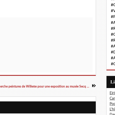
#G
#V
#P
#A
#R
#Q
#R
#A
#D
#A
#C
L
Recherche peintures de Willette pour une exposition au musée Secq de L'Isle Adam (région parisienne)
Eiri
Car
Pod
L'h
Dau