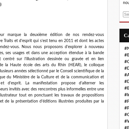
nou
)
E
m
a
i
eur marque la deuxième édition de nos rendez-vous
l
e Traits et d’esprit qui s’est tenu en 2011 et dont les actes
rendez-vous. Nous nous proposons d’explorer à nouveau
#
ormes, ses usages et dans une acception étendue à la bande
#E
 centré sur l’illustration dessinée ou gravée et en lien
#C
on de la Haute école des arts du Rhin (HEAR), le colloque
#D
usieurs années sélectionné par le Conseil scientifique de la
#A
tique du Ministère de la Culture et de la communication et
#D
et d’esprit. La manifestation propose d’alterner les
#E
urs invités avec des rencontres plus informelles entre une
#I
lustrateur tout en ponctuant les travaux de propositions
#F
t de la présentation d’éditions illustrées produites par la
#P
#C
#
#P