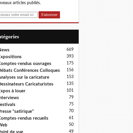
veaux articles publiés.
Catégories
669
News
393
xpositions
175
omptes-rendus ouvrages
156
ébats Conférences Colloques
153
nalyses sur la caricature
135
essinateurs Caricaturistes
101
xpos à louer
79
nterviews
75
estivals
70
resse "satirique"
61
omptes-rendus recueils
50
Web
49
oint de vue