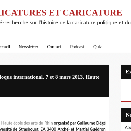
ICATURES ET CARICATURE
é-recherche sur l'histoire de la caricature politique et d
ccueil
Newsletter
Contact
Podcast
Quiz
oque international, 7 et 8 mars 2013, Haute
,
Haute école des arts du Rhin
organisé par Guillaume Dégé
Abo
versité de Strasbourg, EA 3400 Arche) et Martial Guédron