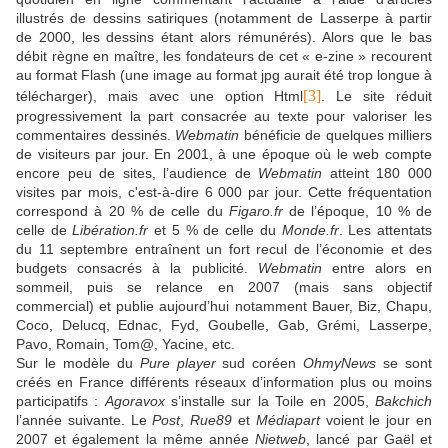
illustrés de dessins satiriques (notamment de Lasserpe à partir
de 2000, les dessins étant alors rémunérés). Alors que le bas
débit règne en maître, les fondateurs de cet « e-zine » recourent
au format Flash (une image au format jpg aurait été trop longue à
[3]
télécharger), mais avec une option Html
. Le site réduit
progressivement la part consacrée au texte pour valoriser les
commentaires dessinés.
Webmatin
bénéficie de quelques milliers
de visiteurs par jour. En 2001, à une époque où le web compte
encore peu de sites, l’audience de
Webmatin
atteint 180 000
visites par mois, c'est-à-dire 6 000 par jour. Cette fréquentation
correspond à 20 % de celle du
Figaro.fr
de l’époque, 10 % de
celle de
Libération.fr
et 5 % de celle du
Monde.fr
. Les attentats
du 11 septembre entraînent un fort recul de l’économie et des
budgets consacrés à la publicité.
Webmatin
entre alors en
sommeil, puis se relance en 2007 (mais sans objectif
commercial) et publie aujourd’hui notamment Bauer, Biz, Chapu,
Coco, Delucq, Ednac, Fyd, Goubelle, Gab, Grémi, Lasserpe,
Pavo, Romain, Tom@, Yacine, etc.
Sur le modèle du
Pure player
sud coréen
OhmyNews
se sont
créés en France différents réseaux d’information plus ou moins
participatifs :
Agoravox
s’installe sur la Toile en 2005,
Bakchich
l’année suivante. Le
Post
,
Rue89
et
Médiapart
voient le jour en
2007 et également la même année
Nietweb
, lancé par Gaël et