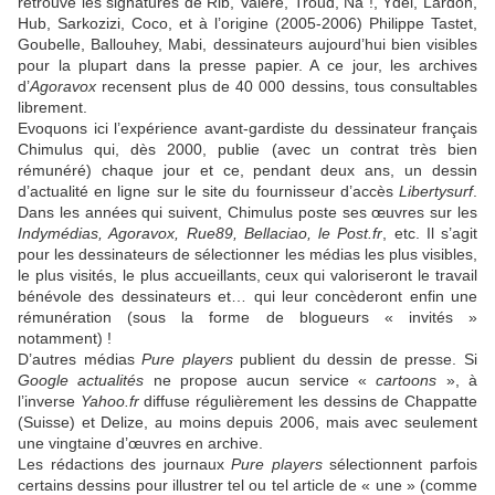
retrouve les signatures de Rib, Valère, Troud, Na !, Ydel, Lardon,
Hub, Sarkozizi, Coco, et à l’origine (2005-2006) Philippe Tastet,
Goubelle, Ballouhey, Mabi, dessinateurs aujourd’hui bien visibles
pour la plupart dans la presse papier. A ce jour, les archives
d’
Agoravox
recensent plus de 40 000 dessins, tous consultables
librement.
Evoquons ici l’expérience avant-gardiste du dessinateur français
Chimulus qui, dès 2000, publie (avec un contrat très bien
rémunéré) chaque jour et ce, pendant deux ans, un dessin
d’actualité en ligne sur le site du fournisseur d’accès
Libertysurf
.
Dans les années qui suivent, Chimulus poste ses œuvres sur les
Indymédias, Agoravox, Rue89, Bellaciao, le Post.fr
, etc. Il s’agit
pour les dessinateurs de sélectionner les médias les plus visibles,
le plus visités, le plus accueillants, ceux qui valoriseront le travail
bénévole des dessinateurs et… qui leur concèderont enfin une
rémunération (sous la forme de blogueurs « invités »
notamment) !
D’autres médias
Pure players
publient du dessin de presse. Si
Google actualités
ne propose aucun service «
cartoons
», à
l’inverse
Yahoo.fr
diffuse régulièrement les dessins de Chappatte
(Suisse) et Delize, au moins depuis 2006, mais avec seulement
une vingtaine d’œuvres en archive.
Les rédactions des journaux
Pure players
sélectionnent parfois
certains dessins pour illustrer tel ou tel article de « une » (comme