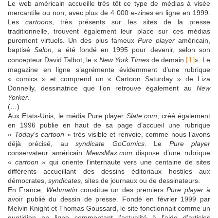
Le web américain accueille très tôt ce type de médias à visée
mercantile ou non, avec plus de 4 000 e-zines en ligne en 1999.
Les
cartoons
, très présents sur les sites de la presse
traditionnelle, trouvent également leur place sur ces médias
purement virtuels. Un des plus fameux
Pure player
américain,
baptisé
Salon
, a été fondé en 1995 pour devenir, selon son
[1]
concepteur David Talbot, le «
New York Times
de demain
». Le
magazine en ligne s’agrémente évidemment d’une rubrique
« comics » et comprend un « Cartoon Saturday » de Liza
Donnelly, dessinatrice que l’on retrouve également au
New
Yorker
.
(…)
Aux Etats-Unis, le média Pure player
Slate.com
, créé également
en 1996 publie en haut de sa page d’accueil une rubrique
«
Today’s cartoon
» très visible et renvoie, comme nous l’avons
déjà précisé, au
syndicate
GoComics
. Le
Pure player
conservateur américain
MewsMax.com
dispose d’une rubrique
«
cartoon
» qui oriente l’internaute vers une centaine de sites
différents accueillant des dessins éditoriaux hostiles aux
démocrates,
syndicates
, sites de journaux ou de dessinateurs.
En France,
Webmatin
constitue un des premiers
Pure player
à
avoir publié du dessin de presse. Fondé en février 1999 par
Melvin Knight et Thomas Goussard, le site fonctionnait comme un
quotidien en ligne commentant l’actualité à l’aide d’articles