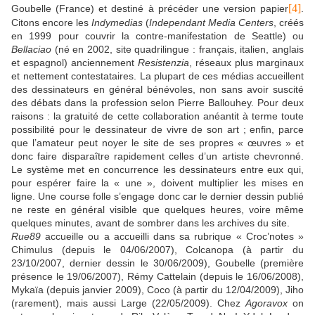
[4]
Goubelle (France) et destiné à précéder une version papier
.
Citons encore les
Indymedias
(
Independant Media Centers
,
créés
en 1999 pour couvrir la contre-manifestation de Seattle) ou
Bellaciao
(né en 2002, site quadrilingue : français, italien, anglais
et espagnol) anciennement
Resistenzia
, réseaux plus marginaux
et nettement contestataires. La plupart de ces médias accueillent
des dessinateurs en général bénévoles, non sans avoir suscité
des débats dans la profession selon Pierre Ballouhey. Pour deux
raisons : la gratuité de cette collaboration anéantit à terme toute
possibilité pour le dessinateur de vivre de son art ; enfin, parce
que l’amateur peut noyer le site de ses propres « œuvres » et
donc faire disparaître rapidement celles d’un artiste chevronné.
Le système met en concurrence les dessinateurs entre eux qui,
pour espérer faire la « une », doivent multiplier les mises en
ligne. Une course folle s’engage donc car le dernier dessin publié
ne reste en général visible que quelques heures, voire même
quelques minutes, avant de sombrer dans les archives du site.
Rue89
accueille ou a accueilli dans sa rubrique « Croc’notes »
Chimulus (depuis le 04/06/2007), Colcanopa (à partir du
23/10/2007, dernier dessin le 30/06/2009), Goubelle (première
présence le 19/06/2007), Rémy Cattelain (depuis le 16/06/2008),
Mykaïa (depuis janvier 2009), Coco (à partir du 12/04/2009), Jiho
(rarement), mais aussi Large (22/05/2009). Chez
Agoravox
on