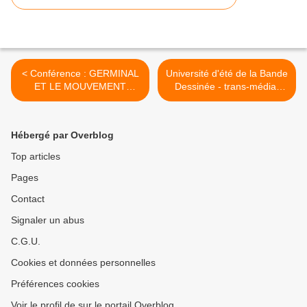
< Conférence : GERMINAL
Université d'été de la Bande
ET LE MOUVEMENT
Dessinée - trans-média,
OUVRIER
cross-média, média global :
de l’album singulier aux
écrans multiples >
Hébergé par Overblog
Top articles
Pages
Contact
Signaler un abus
C.G.U.
Cookies et données personnelles
Préférences cookies
Voir le profil de sur le portail Overblog