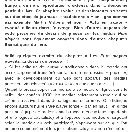
français ou non, reproduites
in extenso
dans la deuxième
partie du livre. Ce chapitre exclut les dessinateurs présents
sur des sites de journaux « traditionnels » en ligne comme
par exemple Martin Vidberg et son « Actu en patate »
évoqué ailleurs dans l’ouvrage. Bien d'autres aspects de
cette présence du dessin de presse sur les médias
Pure
players
sont également anaysés dans d'autres chapitres
thématiques du livre.
Voilà quelques extraits du chapitre « Les
Pure players
ouverts au dessin de presse » :
« Si les éditeurs de journaux traditionnels dans le monde ont
assez largement transféré sur la Toile leurs dessins « papier »,
avec le développement du web sont apparus des médias
purement virtuels créés «
ex nihilo
» en quelque sorte. (…)
Quand la presse papier commence à se mettre en ligne, dans le
milieu des années 1990, les médias strictement virtuels qui se
créent s’inscrivent dans deux logiques différentes. On distingue
encore aujourd’hui le
Pure player
fondé « par en haut » et dirigé
par une équipe de professionnels (avec des capitaux importants
et une logique capitaliste) et à l’opposé, des médias émergeant
selon le modèle du web participatif, s’appuyant sur ce que l’on
nomme communément le « journalisme citoyen » non rémunéré.