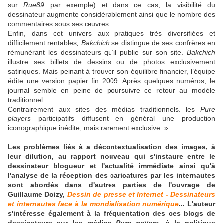
sur
Rue89
par exemple) et dans ce cas, la visibilité du
dessinateur augmente considérablement ainsi que le nombre des
commentaires sous ses œuvres.
Enfin, dans cet univers aux pratiques très diversifiées et
difficilement rentables
, Bakchich
se distingue de ses confrères en
rémunérant les dessinateurs qu’il publie sur son site.
Bakchich
illustre ses billets de dessins ou de photos exclusivement
satiriques. Mais peinant à trouver son équilibre financier, l’équipe
édite une version papier fin 2009. Après quelques numéros, le
journal semble en peine de poursuivre ce retour au modèle
traditionnel.
Contrairement aux sites des médias traditionnels, les
Pure
players
participatifs diffusent en général une production
iconographique inédite, mais rarement exclusive. »
Les problèmes liés à a décontextualisation des images, à
leur dilution, au rapport nouveau qui s'instaure entre le
dessinateur blogueur et l'actualité immédiate ainsi qu'à
l'analyse de la réception des caricatures par les internautes
sont abordés dans d'autres parties de l'ouvrage de
Guillaume Doizy,
Dessin de presse et Internet - Dessinateurs
et internautes face à la mondialisation numérique
... L'auteur
s'intéresse également à la fréquentation des ces blogs de
dessinateurs sur les médias
Pure payers
, à la politique