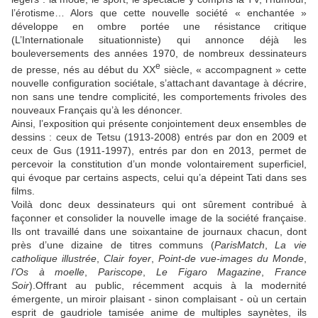
l’érotisme… Alors que cette nouvelle société « enchantée »
développe en ombre portée une résistance critique
(L’Internationale situationniste) qui annonce déjà les
bouleversements des années 1970, de nombreux dessinateurs
e
de presse, nés au début du XX
siècle, « accompagnent » cette
nouvelle configuration sociétale, s’attachant davantage à décrire,
non sans une tendre complicité, les comportements frivoles des
nouveaux Français qu’à les dénoncer.
Ainsi, l’exposition qui présente conjointement deux ensembles de
dessins : ceux de Tetsu (1913-2008) entrés par don en 2009 et
ceux de Gus (1911-1997), entrés par don en 2013, permet de
percevoir la constitution d’un monde volontairement superficiel,
qui évoque par certains aspects, celui qu’a dépeint Tati dans ses
films.
Voilà donc deux dessinateurs qui ont sûrement contribué à
façonner et consolider la nouvelle image de la société française.
Ils ont travaillé dans une soixantaine de journaux chacun, dont
près d’une dizaine de titres communs (
ParisMatch
,
La vie
catholique illustrée
,
Clair foyer
,
Point-de vue-images du Monde
,
l’Os à moelle
,
Pariscope
,
Le Figaro Magazine
,
France
Soir
).Offrant au public, récemment acquis à la modernité
émergente, un miroir plaisant - sinon complaisant - où un certain
esprit de gaudriole tamisée anime de multiples saynètes, ils