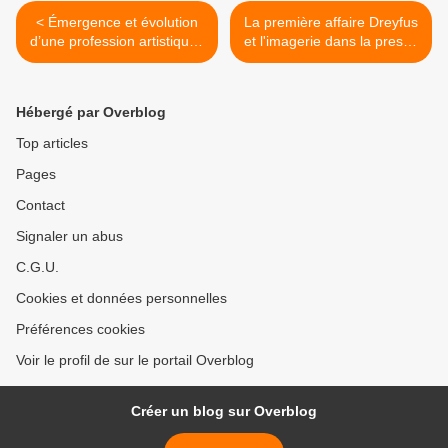
< Émergence et évolution
La première affaire Dreyfus
d’une profession artistique :
et l'imagerie dans la presse
les dessinateurs de presse
>
entre 1880 et 1914 à
Montréal
Hébergé par Overblog
Top articles
Pages
Contact
Signaler un abus
C.G.U.
Cookies et données personnelles
Préférences cookies
Voir le profil de sur le portail Overblog
Créer un blog sur Overblog