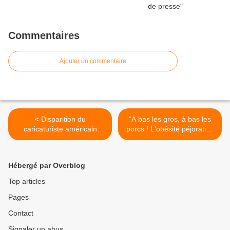
Commentaires
Ajouter un commentaire
< Disparition du
"A bas les gros, à bas les
caricaturiste américain
porcs ! L'obésité péjorative
David Levine
dans la caricature politique
au XIXe siècle" >
Hébergé par Overblog
Top articles
Pages
Contact
Signaler un abus