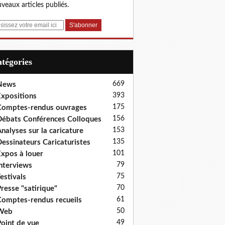
veaux articles publiés.
Catégories
669
News
393
xpositions
175
omptes-rendus ouvrages
156
ébats Conférences Colloques
153
nalyses sur la caricature
135
essinateurs Caricaturistes
101
xpos à louer
79
nterviews
75
estivals
70
resse "satirique"
61
omptes-rendus recueils
50
Web
49
oint de vue