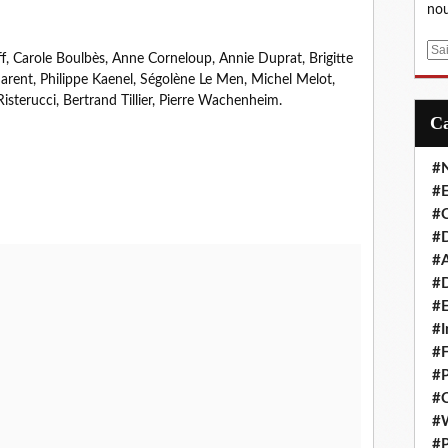
nou
E
ff, Carole Boulbès, Anne Corneloup, Annie Duprat, Brigitte
m
Harent, Philippe Kaenel, Ségolène Le Men, Michel Melot,
a
sterucci, Bertrand Tillier, Pierre Wachenheim.
i
l
#
#E
#C
#D
#A
#D
#E
#I
#F
#P
#C
#
#P