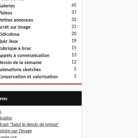
45
aleries
37
idéos
32
etites annonces
21
rrêt sur image
20
idiculosa
19
uiz Jeux
15
ubrique à brac
13
ppels à communication
12
essin de la semaine
5
nimations sketches
5
onservation et valorisation
iens
s
icadoc
cast "Salut le dessin de presse"
istoire par l'image
mier.org