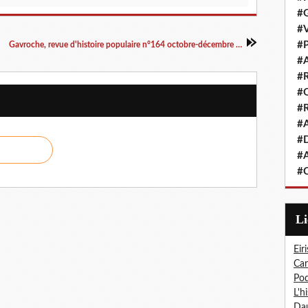
#G
#V
#P
Gavroche, revue d'histoire populaire n°164 octobre-décembre 2010
#A
#R
#Q
#R
#A
#D
#A
#C
L
Eiri
Car
Pod
L'h
Dau