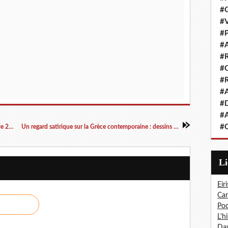
#G
#V
#P
#A
#R
#Q
#R
#A
#D
#A
#C
Décrypter la presse satirique. Journée d'étude le 25 novembre 2011 à la BNF (Paris)
Un regard satirique sur la Grèce contemporaine : dessins de Vassilis Alexakis à Amiens (France)
L
Eiri
Car
Pod
L'h
Dau