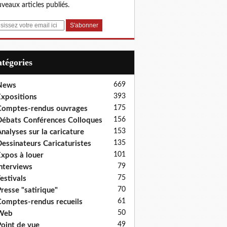
veaux articles publiés.
Catégories
669
News
393
xpositions
175
omptes-rendus ouvrages
156
ébats Conférences Colloques
153
nalyses sur la caricature
135
essinateurs Caricaturistes
101
xpos à louer
79
nterviews
75
estivals
70
resse "satirique"
61
omptes-rendus recueils
50
Web
49
oint de vue