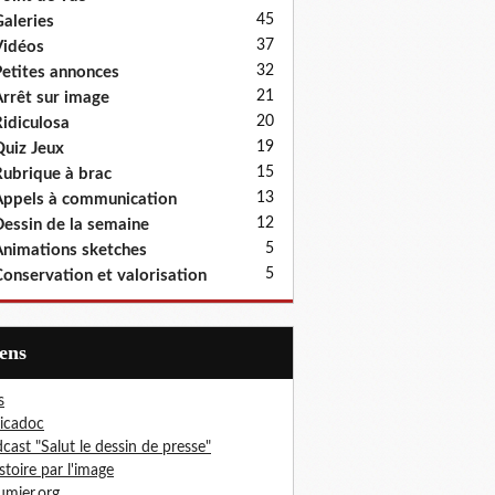
45
aleries
37
idéos
32
etites annonces
21
rrêt sur image
20
idiculosa
19
uiz Jeux
15
ubrique à brac
13
ppels à communication
12
essin de la semaine
5
nimations sketches
5
onservation et valorisation
iens
s
icadoc
cast "Salut le dessin de presse"
istoire par l'image
mier.org