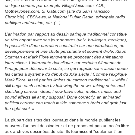
en ligne comme par exemple VillageVoice.com, AOL,
MotherJones.com, SFGate.com (site du San Francisco
Chronicle), CBSNews, la National Public Radio, principale radio
publique américaine, etc. (...)
L’animation par rapport au dessin satirique traditionnel constitue
un réel apport avec ses jeux sonores (voix, bruitages, musique),
la possibilité d’une narration construite sur une introduction, un
développement et une chute percutante et souvent drôle. Klaus
Stuttman et Mark Fiore innovent en proposant des animations
interactives. L’internaute doit cliquer sur certains éléments de
l’image pour découvrir la suite, ce qui rappelle sans aucun doute
les cartes à système du début du XXe siècle ! Comme l’explique
Mark Fiore, lassé par les limites du cartoon traditionnel, « while I
still begin each cartoon by following the news, taking notes and
sketching cartoon ideas, I now have color, motion, music and
sound effects all at my disposal. Done correctly, an animated
political cartoon can reach inside someone’s brain and grab just
the right spot ».
La plupart des sites des journaux dans le monde publient les
oeuvres d'un seul dessinateur et ne proposent pas un accès libre
aux archives dessinées du site. Ils fournissent "seulement" un