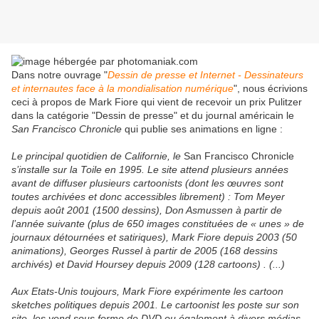
Dans notre ouvrage "
Dessin de presse et Internet - Dessinateurs
et internautes face à la mondialisation numérique
", nous écrivions
ceci à propos de Mark Fiore qui vient de recevoir un prix Pulitzer
dans la catégorie "Dessin de presse" et du journal américain le
San Francisco Chronicle
qui publie ses animations en ligne :
Le principal quotidien de Californie, le
San Francisco Chronicle
s’installe sur la Toile en 1995. Le site attend plusieurs années
avant de diffuser plusieurs cartoonists (dont les œuvres sont
toutes archivées et donc accessibles librement) : Tom Meyer
depuis août 2001 (1500 dessins), Don Asmussen à partir de
l’année suivante (plus de 650 images constituées de « unes » de
journaux détournées et satiriques), Mark Fiore depuis 2003 (50
animations), Georges Russel à partir de 2005 (168 dessins
archivés) et David Hoursey depuis 2009 (128 cartoons) . (...)
Aux Etats-Unis toujours, Mark Fiore expérimente les cartoon
sketches politiques depuis 2001. Le cartoonist les poste sur son
site, les vend sous forme de DVD ou également à divers médias