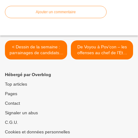
Ajouter un commentaire
< Dessin de la semaine :
De Voyou à Pov’con – les
parrainages de candidats à
offenses au chef de l’Etat
la présidentielle
de Jules Grévy à Nicolas
Sarkozy >
Hébergé par Overblog
Top articles
Pages
Contact
Signaler un abus
C.G.U.
Cookies et données personnelles