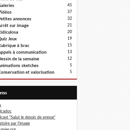
45
aleries
37
idéos
32
etites annonces
21
rrêt sur image
20
idiculosa
19
uiz Jeux
15
ubrique à brac
13
ppels à communication
12
essin de la semaine
5
nimations sketches
5
onservation et valorisation
iens
s
icadoc
cast "Salut le dessin de presse"
istoire par l'image
mier.org