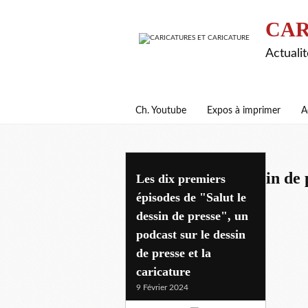
CAR
Actualit
Ch. Youtube
Expos à imprimer
A
podcast salut le dessin de 
Les dix premiers
épisodes de "Salut le
dessin de presse", un
podcast sur le dessin
de presse et la
caricature
9 Février 2024