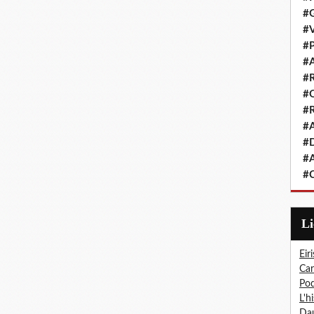
#G
#V
#P
#A
#R
#Q
#R
#A
#D
#A
#C
L
Eiri
Car
Pod
L'h
Dau