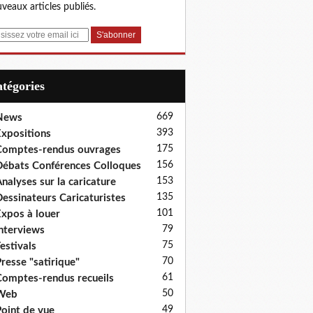
veaux articles publiés.
Catégories
669
News
393
xpositions
175
omptes-rendus ouvrages
156
ébats Conférences Colloques
153
nalyses sur la caricature
135
essinateurs Caricaturistes
101
xpos à louer
79
nterviews
75
estivals
70
resse "satirique"
61
omptes-rendus recueils
50
Web
49
oint de vue