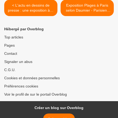
< L'actu en dessins de
Exposition Plages à Paris
presse : une exposition à la
selon Daumier - Parisiens
fête de Lutte Ouvrière
en Seine d'hier à
aujourd'hui du 20 juin au 28
septembre 2014 >
Hébergé par Overblog
Top articles
Pages
Contact
Signaler un abus
C.G.U.
Cookies et données personnelles
Préférences cookies
Voir le profil de sur le portail Overblog
Créer un blog sur Overblog