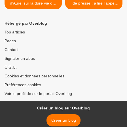
d’Aurel sur la dure vie des
de presse : à lire l'appel
immigrés clandestins
d'Aurel (Le Monde,
Politis...) >
Hébergé par Overblog
Top articles
Pages
Contact
Signaler un abus
C.G.U.
Cookies et données personnelles
Préférences cookies
Voir le profil de sur le portail Overblog
Créer un blog sur Overblog
Créer un blog