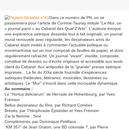
Dans ce numéro de PN, on se
passionnera pour l'article de Corinne Taunay intitulé "
Le Mur
, un
« journal paroi » au Cabaret des Quat’Z’Arts". L'auteure évoque
une expérience satirique dessinée tout à fait originale, un journal
mural renouvelé avec régularité, les dessinateurs amis du
Cabaret étant invités à commenter l'actualité politique ou
montmartroise sur un mur composé de feuilles de papier, et donc
régulièrement rafraichit. Un journal "vivant", insolite, composite,
constitué de dessins ou d'écrits originaux et accessible aux seuls
client du Cabaret. Aux antipodes de la "grande" presse satirique
imprimée... La fin du XIXe siècle fourmille d'expériences
satiriques théâtrales, littéraires, musicales, dessinées ou
artistiques. Le "Mur" s'inscrit dans cette incroyable dynamique.
Au sommaire :
Le “Hortus deliciarum” de Herrade de Hohenbourg, par Yves
Frémion
Bellus dessinateur du
Rire
, par Richard Combes
Brèves, par Théophraste Épistotier et Yves Frémion
J’ai la flemme : Siné
Compléments, par Dominique Petitfaux
“KM 357” de Jean Graton, une BD coloniale ?, par Pierre