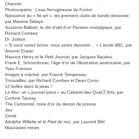
Chevrier
Photocopains : L’eau ferrugineuse de Forton
Naissance du « 9e art », les premiers clubs de bande dessinée,
par Maxime Delaye
Suzanne Ballivet, le clin d’œil d’un Parisien nostalgique, par
Richard Combes
Dr. Justice
« Si vous savez écrire, vous savez dessiner… » L’école ABC, par
Antonin Erwan
Maurice Henry et le
Petit Journal
, par Jacques Baudou
Frank E. Schoonhover, l’âge d’or de l’illustration américaine, par
Yves Frémion
Images à mâcher, par Franck Tempereau
Trouvailles, par Richard Combes et Dean Corso
12 bulles dans la peau !
Le Mur
, un « journal paroi » au Cabaret des Quat’Z’Arts, par
Corinne Taunay
The Cartoonist, mine d’or du dessin de presse
Jeu
Zondi
Adolphe Willette et le
Pied de nez
, par Laurent Bihl
Mauvaises mines