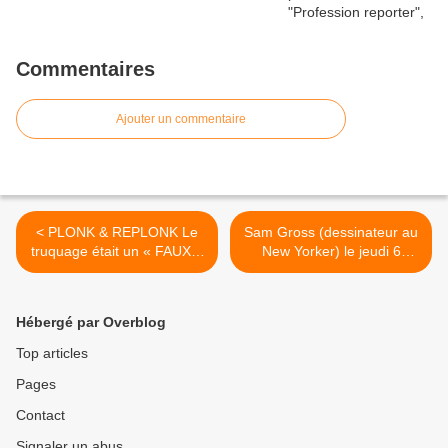
Commentaires
Ajouter un commentaire
< PLONK & REPLONK Le
Sam Gross (dessinateur au
truquage était un « FAUX »
New Yorker) le jeudi 6
: exposition à Morges
novembre 2014 à Paris >
(Suisse) jusqu'au
11.01.2015
Hébergé par Overblog
Top articles
Pages
Contact
Signaler un abus