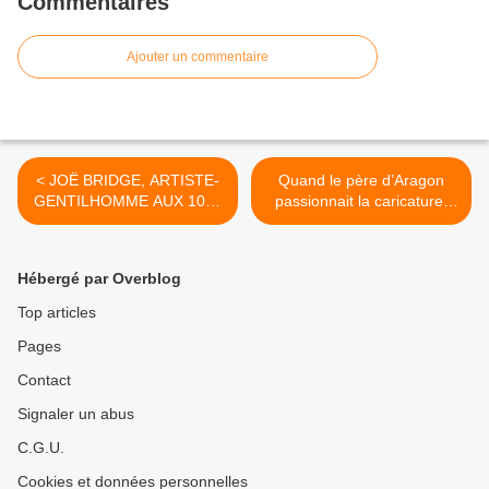
Commentaires
Ajouter un commentaire
< JOË BRIDGE, ARTISTE-
Quand le père d’Aragon
GENTILHOMME AUX 1000
passionnait la caricature,
ET UNE VIES ! : une
par Daniel Dugne >
conférence de Jean Barrez
Hébergé par Overblog
Top articles
Pages
Contact
Signaler un abus
C.G.U.
Cookies et données personnelles