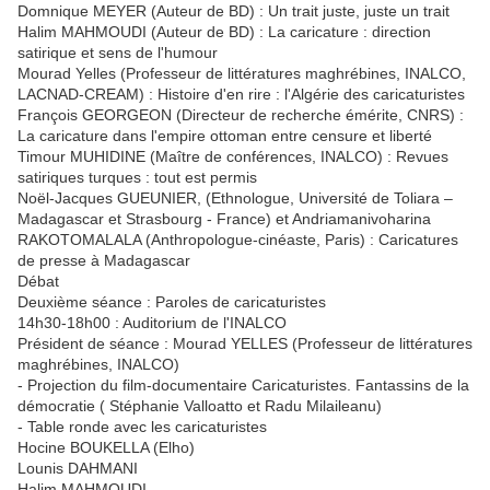
Domnique MEYER (Auteur de BD) : Un trait juste, juste un trait
Halim MAHMOUDI (Auteur de BD) : La caricature : direction
satirique et sens de l'humour
Mourad Yelles (Professeur de littératures maghrébines, INALCO,
LACNAD-CREAM) : Histoire d'en rire : l'Algérie des caricaturistes
François GEORGEON (Directeur de recherche émérite, CNRS) :
La caricature dans l'empire ottoman entre censure et liberté
Timour MUHIDINE (Maître de conférences, INALCO) : Revues
satiriques turques : tout est permis
Noël-Jacques GUEUNIER, (Ethnologue, Université de Toliara –
Madagascar et Strasbourg - France) et Andriamanivoharina
RAKOTOMALALA (Anthropologue-cinéaste, Paris) : Caricatures
de presse à Madagascar
Débat
Deuxième séance : Paroles de caricaturistes
14h30-18h00 : Auditorium de l'INALCO
Président de séance : Mourad YELLES (Professeur de littératures
maghrébines, INALCO)
- Projection du film-documentaire Caricaturistes. Fantassins de la
démocratie ( Stéphanie Valloatto et Radu Milaileanu)
- Table ronde avec les caricaturistes
Hocine BOUKELLA (Elho)
Lounis DAHMANI
Halim MAHMOUDI