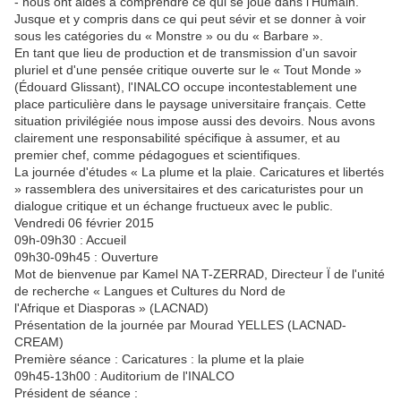
- nous ont aidés à comprendre ce qui se joue dans l'Humain.
Jusque et y compris dans ce qui peut sévir et se donner à voir
sous les catégories du « Monstre » ou du « Barbare ».
En tant que lieu de production et de transmission d'un savoir
pluriel et d'une pensée critique ouverte sur le « Tout Monde »
(Édouard Glissant), l'INALCO occupe incontestablement une
place particulière dans le paysage universitaire français. Cette
situation privilégiée nous impose aussi des devoirs. Nous avons
clairement une responsabilité spécifique à assumer, et au
premier chef, comme pédagogues et scientifiques.
La journée d'études « La plume et la plaie. Caricatures et libertés
» rassemblera des universitaires et des caricaturistes pour un
dialogue critique et un échange fructueux avec le public.
Vendredi 06 février 2015
09h-09h30 : Accueil
09h30-09h45 : Ouverture
Mot de bienvenue par Kamel NA T-ZERRAD, Directeur Ï de l'unité
de recherche « Langues et Cultures du Nord de
l'Afrique et Diasporas » (LACNAD)
Présentation de la journée par Mourad YELLES (LACNAD-
CREAM)
Première séance : Caricatures : la plume et la plaie
09h45-13h00 : Auditorium de l'INALCO
Président de séance :