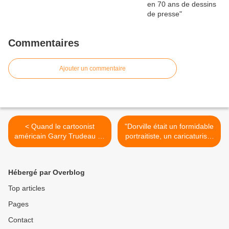
Commentaires
Ajouter un commentaire
< Quand le cartoonist
"Dorville était un formidable
américain Garry Trudeau se
portraitiste, un caricaturiste
démarque de "Charlie"
au sens premier du terme",
entretien avec Laure
MENETRIER, responsable
Hébergé par Overblog
des Musées de Beaune
(FRANCE) >
Top articles
Pages
Contact