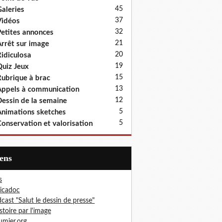
45
aleries
37
idéos
32
etites annonces
21
rrêt sur image
20
idiculosa
19
uiz Jeux
15
ubrique à brac
13
ppels à communication
12
essin de la semaine
5
nimations sketches
5
onservation et valorisation
iens
s
icadoc
cast "Salut le dessin de presse"
istoire par l'image
mier.org