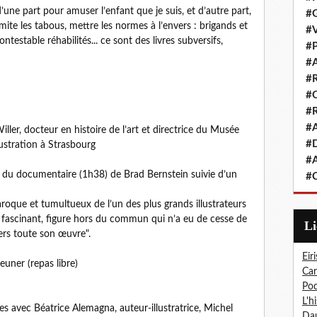
 d’une part pour amuser l’enfant que je suis, et d’autre part,
#G
mite les tabous, mettre les normes à l’envers : brigands et
#V
testable réhabilités... ce sont des livres subversifs,
#P
#A
#R
#Q
#R
#A
ller, docteur en histoire de l’art et directrice du Musée
#D
lustration à Strasbourg
#A
on du documentaire (1h38) de Brad Bernstein suivie d’un
#C
aroque et tumultueux de l’un des plus grands illustrateurs
 fascinant, figure hors du commun qui n’a eu de cesse de
L
ers toute son œuvre".
Eiri
euner (repas libre)
Car
Pod
L'h
s avec Béatrice Alemagna, auteur-illustratrice, Michel
Dau