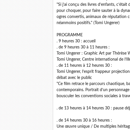
"Si j’ai conçu des livres d’enfants, c’était
pour choquer, pour faire sauter à la dyna
ogres convertis, animaux de réputation con
néanmoins positifs." (Tomi Ungerer)
PROGRAMME
. 9 heures 30 : accueil
. de 9 heures 30 à 11 heures :
Tomi Ungerer : Graphic Art par Thérèse Wi
Tomi Ungerer, Centre international de l’Il
. de 11 heures à 12 heures 30 :
Tomi Ungerer, l’esprit frappeur projecti
débat avec le public
"Ce film retrace le parcours chaotique, b
contemporains. Portrait d’un personnage
bousculer les conventions sociales à trav
. de 13 heures à 14 heures 30 : pause déj
. de 14 heures 30 à 16 heures :
Une œuvre unique / De multiples héritage