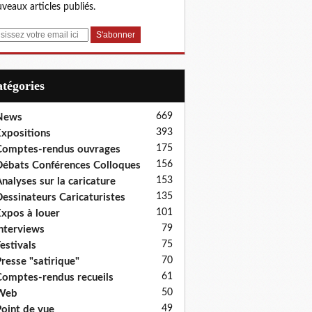
veaux articles publiés.
Catégories
669
News
393
xpositions
175
omptes-rendus ouvrages
156
ébats Conférences Colloques
153
nalyses sur la caricature
135
essinateurs Caricaturistes
101
xpos à louer
79
nterviews
75
estivals
70
resse "satirique"
61
omptes-rendus recueils
50
Web
49
oint de vue