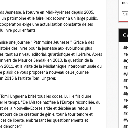
nou
nds Jeunesse, à l’œuvre en Midi-Pyrénées depuis 2005,
E
un patrimoine et le faire (re)découvrir à un large public.
m
 coopération exige une actualisation constante de ses
a
u livre pour enfants.
i
l
anise une journée " Patrimoine Jeunesse ". Grâce à des
#
toire des livres pour la jeunesse aux évolutions plus
 tant au niveau éditorial, qu’artistique et littéraire. Après
#E
’univers de Maurice Sendak en 2010, la question de la
#C
 en 2011, et la visite de la Médiathèque intercommunale du
#D
e plaisir de vous proposer à nouveau cette journée
#A
n 2015 à l’artiste Tomi Ungerer.
#D
#E
#I
Tomi Ungerer a brisé tous les codes. Lui, le fils d'une
#F
r le temps. "De l'Alsace nazifiée à l'Europe réconciliée, du
#P
 et de la Nouvelle-Écosse aride et désolée au retour à
#C
rcours de ce créateur de génie, tour à tour tendre et
#
aces de liberté, embrassant les questionnements et
es dénoncer."
#P