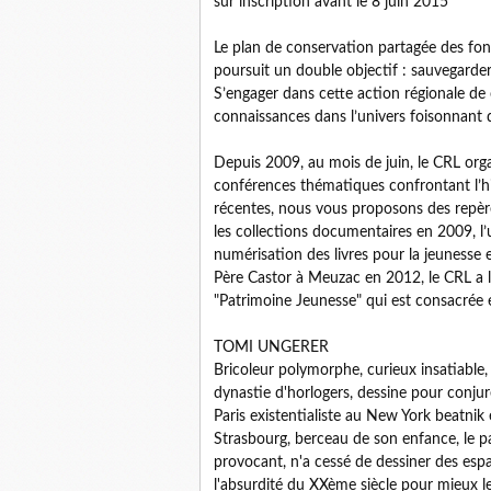
sur inscription avant le 8 juin 2015
Le plan de conservation partagée des fo
poursuit un double objectif : sauvegarder 
S’engager dans cette action régionale de
connaissances dans l’univers foisonnant d
Depuis 2009, au mois de juin, le CRL org
conférences thématiques confrontant l’his
récentes, nous vous proposons des repères,
les collections documentaires en 2009, l
numérisation des livres pour la jeunesse
Père Castor à Meuzac en 2012, le CRL a l
"Patrimoine Jeunesse" qui est consacrée e
TOMI UNGERER
Bricoleur polymorphe, curieux insatiable, 
dynastie d'horlogers, dessine pour conjure
Paris existentialiste au New York beatnik
Strasbourg, berceau de son enfance, le pa
provocant, n'a cessé de dessiner des esp
l'absurdité du XXème siècle pour mieux l