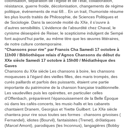
colonisation, séparation de l’église et de l’état, collaboration,
résistance, guerre froide, décolonisation, changements de régime
politique, événements de mai 68... En un trait, l’humoriste résume
les plus lourds traités de Philosophie, de Sciences Politiques et
de Sociologie. Dans la seconde moitié du XXe, il s’ouvre à
d’autres sensibilités. L’évidence de l’absurdité chez Chaval, le
cynisme désespéré de Reiser, le scepticisme indulgent de Sempé
font aujourd’hui partie, au même titre que les œuvres littéraires,
de notre culture contemporaine.
“Chansons pour rire” par Francis Cha Samedi 17 octobre à
11h00 / Bibliothèque relais d’Agnos Chansons du début du
XXe siècle Samedi 17 octobre à 15h00 / Médiathèque des
Gaves
Chansons du XXe siècle Les chansons à boire, les chansons
moqueuses à l’égard des vieilles filles, des maris trompés, des
curés paillards et parfois des puissants, étaient une partie
importante du patrimoine de la chanson française traditionnelle.
Les vaudevilles puis les opérettes, en particulier celles
d’Offenbach, préparèrent l’épanouissement de la Belle Époque
où dans les cafés-concerts, les music-halls et les cabarets
chantaient Dranem, Georgius et Yvette Guilbert. Le XXe siècle
chantera pour rire sous toutes ses formes : chansons grivoises (
Fernandel), idiotes (Bourvil), fantaisistes (Trenet), drôlatiques
(Marcel Amont), parodiques (les Inconnus), langagières (Bobby