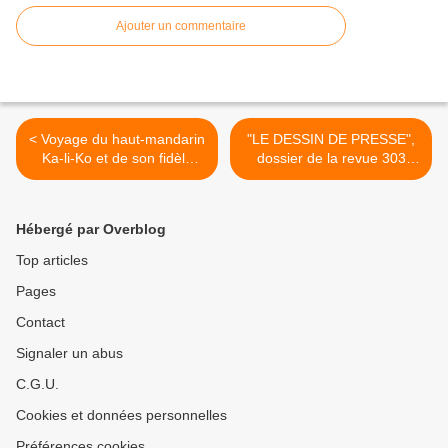
Ajouter un commentaire
< Voyage du haut-mandarin
"LE DESSIN DE PRESSE",
Ka-li-Ko et de son fidèle
dossier de la revue 303
secrétaire (1885), réédition
"arts, recherches,
récente et bilingue
créations" n°137 >
Hébergé par Overblog
Top articles
Pages
Contact
Signaler un abus
C.G.U.
Cookies et données personnelles
Préférences cookies