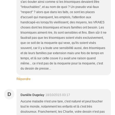
s'arc-bouter ainsi comme si les trisomiques devaient être
"intouchables", et au nom de quoi ? Un pseudo vrai-faux
"respect" ? alors que dans les faits, ce sont les places
d'accueil qui manquent, les emplois, l'attention aux
handicapé-es lorsqu'ils vieillissent, des moyens, les VRAIES
choses dont les trisomiques et leurs familles ont besoin. Les
trisomiques aiment rire, ils sont sensibles et fins. Bien sûr il ne
faudrait pas que les trisomiques soient visés exclusivement,
que ce soit de la moquerie qui vexe, qu'ils soient visés
souvent, car il y a toute une sensibilité aussi, des trisomiques
et de leurs familles par extension mais une fois de temps en
temps, et là sur cette couve il y avait une raison quand
même... ce n'est pas de la moquerie pour la moquerie, c'est
du dessin de presse...
Répondre
D
Danièle Dugelay
18/10/2015 03:17
Aucune maladie n'est une tare, c'est naturel et peut toucher
tout le monde, notamment les enfants et là c'est très
douloureux. Franchement, les Charlie, votre dessin n'est pas