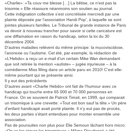
«Charlie»: «Ta couv me blesse […] La bêtise, ce n’est pas la
trisomie.» Elle réassure néanmoins son soutien au journal.
Cette indignation collective s’est concrétisée mercredi par une
plainte déposée par l’association Handi Pop', à laquelle se sont
jointes plusieurs familles. Le Tribunal de grande instance de Paris
va devoir à nouveau trancher pour savoir si cette caricature est
une diffamation en raison du handicap, selon la loi du 30
décembre 2004.
D’autres maladies relèvent du même principe: la mucoviscidose,
l’anorexie ou l’autisme. Cet été, par exemple, la rédaction de
«L’Hebdo» a reçu un e-mail d’un certain Mike Wan demandant
que soit retirée la mention «autiste» – jugée injurieuse – à la
comédienne Miss Ming dans un article paru en 2010! C’est elle-
même pourtant qui se présente ainsi.
Il y eut des précédents
D’autres avant «Charlie Hebdo» ont fait de l’humour avec ce
handicap qui touche entre 65 000 et 70 000 personnes en
France. On se souvient de Patrick Timsit, en 1999, qui comparait
un trisomique à une crevette: «Tout est bon sauf la tête.» Un père
d’enfant handicapé avait porté plainte. Il n’y eut pas de procès,
les deux parties s’étant entendues pour monter ensemble une
association.
Pas de poursuites non plus pour Elie Semoun lâchant hors micro:
«On va les niquer les trisomiques.» Même Dieudonné a été