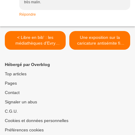
très malin.
Répondre
< Libre en bib' : les
Une exposition sur la
médiathèques d'Evry
caricature antisémite fin
(Essonne) et la liberté
2016 au Mémorial de
d'expression
Caen... >
Hébergé par Overblog
Top articles
Pages
Contact
Signaler un abus
C.G.U.
Cookies et données personnelles
Préférences cookies