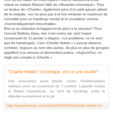
relaxé en traitant Manuel Valls de «Mussolini trisomique». Pour
un lecteur de «Charlie», également père d’un petit garçon atteint
de la maladie, «on ne peut pas à la fois réclamer le maximum de
normalité pour un handicap mental et le considérer comme
«humoristiquement intouchable».
Riss et sa rédaction échapperont-ils alors à la sanction? Pour
l’avocat Mathieu Davy, rien n’est moins sûr, tant l’esprit
consensuel du 11 janvier a disparu. «Le problème, ce ne sont
pas les handicapés, c’est «Charlie Hebdo.» L’avocat observe
combien, toujours au nom des autres, de plus en plus de groupes
appellent à la censure et demandent justice. «Aujourd’hui, on
règle son compte à «Charlie.»
"Charlie Hebdo": trisomique, est-ce une insulte?
Une association porte plainte contre l'hebdomadaire
satirique pour sa couverture du 7 octobre. Laquelle moque
la filiation hasardeuse, sur fond de handicap, entre la
députée européenne et le gé...
http://www.letemps.ch/societe/2015/10/15/charlie-hebdo-trisomique-une-insulte