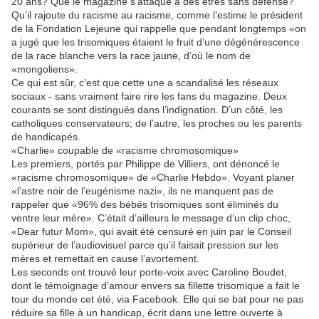
20 ans? Que le magazine s’attaque à des êtres sans défense?
Qu’il rajoute du racisme au racisme, comme l’estime le président
de la Fondation Lejeune qui rappelle que pendant longtemps «on
a jugé que les trisomiques étaient le fruit d’une dégénérescence
de la race blanche vers la race jaune, d’où le nom de
«mongoliens».
Ce qui est sûr, c’est que cette une a scandalisé les réseaux
sociaux - sans vraiment faire rire les fans du magazine. Deux
courants se sont distingués dans l’indignation. D’un côté, les
catholiques conservateurs; de l’autre, les proches ou les parents
de handicapés.
«Charlie» coupable de «racisme chromosomique»
Les premiers, portés par Philippe de Villiers, ont dénoncé le
«racisme chromosomique» de «Charlie Hebdo». Voyant planer
«l’astre noir de l’eugénisme nazi», ils ne manquent pas de
rappeler que «96% des bébés trisomiques sont éliminés du
ventre leur mère». C’était d’ailleurs le message d’un clip choc,
«Dear futur Mom», qui avait été censuré en juin par le Conseil
supérieur de l’audiovisuel parce qu’il faisait pression sur les
mères et remettait en cause l’avortement.
Les seconds ont trouvé leur porte-voix avec Caroline Boudet,
dont le témoignage d’amour envers sa fillette trisomique a fait le
tour du monde cet été, via Facebook. Elle qui se bat pour ne pas
réduire sa fille à un handicap, écrit dans une lettre ouverte à