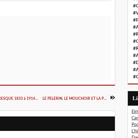
#G
#V
#P
#A
#R
#Q
#R
#A
#D
#A
#C
L
LA CARICATURE DANS LE MAGASIN PITTORESQUE 1833 à 1914+1916 et 1917
LE PELERIN, LE MOUCHOIR ET LA POLITIQUE
Eiri
Car
Pod
L'h
Dau