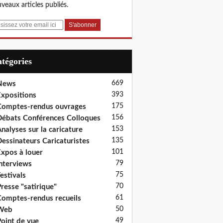
veaux articles publiés.
Catégories
669
News
393
xpositions
175
omptes-rendus ouvrages
156
ébats Conférences Colloques
153
nalyses sur la caricature
135
essinateurs Caricaturistes
101
xpos à louer
79
nterviews
75
estivals
70
resse "satirique"
61
omptes-rendus recueils
50
Web
49
oint de vue