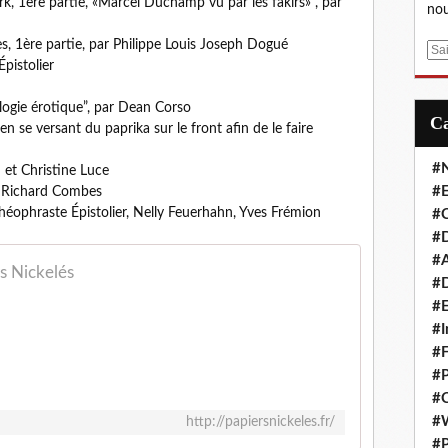
k, 1ère partie, «Marcel Duchamp vu par les fakirs» , par
nou
, 1ère partie, par Philippe Louis Joseph Dogué
E
pistolier
m
a
rilogie érotique”, par Dean Corso
i
en se versant du paprika sur le front afin de le faire
l
#
et Christine Luce
#E
ar Richard Combes
éophraste Épistolier, Nelly Feuerhahn, Yves Frémion
#C
#D
#A
rs Nickelés
#D
#E
#I
#F
#P
#C
#
http://papiersnickeles.fr/
#P