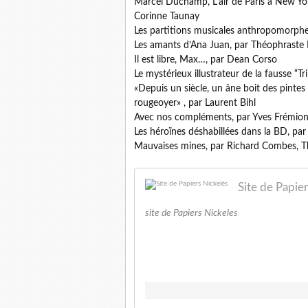
Marcel Duchamp, L’air de Paris à New Yor
Corinne Taunay
Les partitions musicales anthropomorphes
Les amants d’Ana Juan, par Théophraste É
Il est libre, Max…, par Dean Corso
Le mystérieux illustrateur de la fausse “T
«Depuis un siècle, un âne boit des pintes 
rougeoyer» , par Laurent Bihl
Avec nos compléments, par Yves Frémion 
Les héroïnes déshabillées dans la BD, p
Mauvaises mines, par Richard Combes, Th
Site de Papie
site de Papiers Nickeles