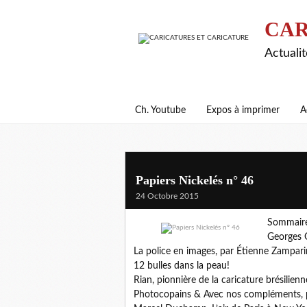
CAR
Actualit
Ch. Youtube
Expos à imprimer
A
Papiers Nickelés n° 46
24 Octobre 2015
Sommair
Georges O
La police en images, par Étienne Zampari
12 bulles dans la peau!
Rian, pionnière de la caricature brésilien
Photocopains & Avec nos compléments, 