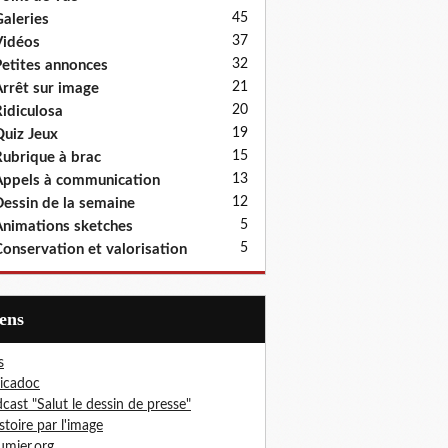
45
aleries
37
idéos
32
etites annonces
21
rrêt sur image
20
idiculosa
19
uiz Jeux
15
ubrique à brac
13
ppels à communication
12
essin de la semaine
5
nimations sketches
5
onservation et valorisation
iens
s
icadoc
cast "Salut le dessin de presse"
istoire par l'image
mier.org