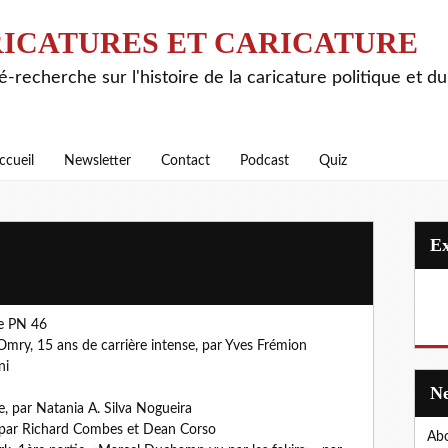
ICATURES ET CARICATURE
é-recherche sur l'histoire de la caricature politique et d
ccueil
Newsletter
Contact
Podcast
Quiz
e PN 46
mry, 15 ans de carrière intense, par Yves Frémion
ni
ne, par Natania A. Silva Nogueira
par Richard Combes et Dean Corso
Abo