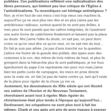
publiées. Ces publications reflètent une radicalisation des
libres penseurs, qui limitent pas leur critique de l’Eglise à
l’anticléricalisme. Tu revendiques cet héritage antireligieux ?
Non, je m'en fout de ces mecs c'est trop vieux ces machins là,
aujourd'hui ça ne veut plus rien dire et en plus j'aime pas les
anticléricaux radicaux, surtout quand ils ne sont pas drôles, à
mes yeux ils sont pareils que les cathos intégristes, ils t'assènent
une autre forme de catéchisme finalement et laissent pas la place
au doute. Moi j'aime l'idée du doute, on sait pas, on peut donc
croire ce qu'on veut dire ce qu'on veut, on ne sait rien du tout...
En fait je suis pas athée, j'ai pas d'avis tranché sur la question,
j'adore me foutre de la gueule des prélats, des types avec des
costumes à la con, des mitres de trois mètres de haut, et plus ils
grimpent dans la hiérarchie plus ils sont pathétiques, je me fous
éperdument du pape il ne représente rien pour moi mais j'aime
bien les petits curés de campagne, les mecs en prise directe
avec la vraie vie, en fait j'ai pas de haine contre ça, tant qu'il reste
de la place pour rigoler de la chose ça me va.
Justement, les dessinateurs du XIXe siècle qui ont illustré
ces satires de l'Ancien et du Nouveau Testament,
cherchaient avant tout à rigoler. Mais rigoler du
christianisme était plus tendu à l'époque qu’aujourd’hui...
Dorénavant, les crispations ne sont plus tout à fait les
mêmes. Charb et ses amis ont pris de gros risques à exercer