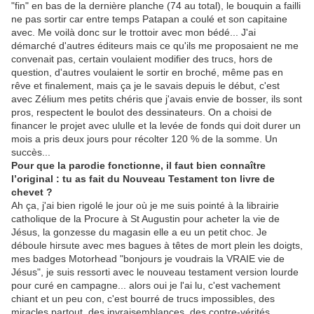
"fin" en bas de la dernière planche (74 au total), le bouquin a failli
ne pas sortir car entre temps Patapan a coulé et son capitaine
avec. Me voilà donc sur le trottoir avec mon bédé... J'ai
démarché d'autres éditeurs mais ce qu'ils me proposaient ne me
convenait pas, certain voulaient modifier des trucs, hors de
question, d'autres voulaient le sortir en broché, même pas en
rêve et finalement, mais ça je le savais depuis le début, c'est
avec Zélium mes petits chéris que j'avais envie de bosser, ils sont
pros, respectent le boulot des dessinateurs. On a choisi de
financer le projet avec ululle et la levée de fonds qui doit durer un
mois a pris deux jours pour récolter 120 % de la somme. Un
succès...
Pour que la parodie fonctionne, il faut bien connaître
l’original : tu as fait du Nouveau Testament ton livre de
chevet ?
Ah ça, j'ai bien rigolé le jour où je me suis pointé à la librairie
catholique de la Procure à St Augustin pour acheter la vie de
Jésus, la gonzesse du magasin elle a eu un petit choc. Je
déboule hirsute avec mes bagues à têtes de mort plein les doigts,
mes badges Motorhead "bonjours je voudrais la VRAIE vie de
Jésus", je suis ressorti avec le nouveau testament version lourde
pour curé en campagne... alors oui je l'ai lu, c'est vachement
chiant et un peu con, c'est bourré de trucs impossibles, des
miracles partout, des invraisemblances, des contre-vérités,