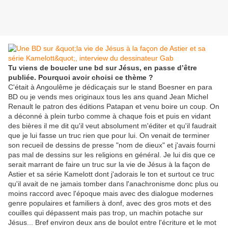
Tu viens de boucler une bd sur Jésus, en passe d’être
publiée. Pourquoi avoir choisi ce thème ?
C'était à Angoulême je dédicaçais sur le stand Boesner en para
BD ou je vends mes originaux tous les ans quand Jean Michel
Renault le patron des éditions Patapan et venu boire un coup. On
a déconné à plein turbo comme à chaque fois et puis en vidant
des bières il me dit qu'il veut absolument m'éditer et qu'il faudrait
que je lui fasse un truc rien que pour lui. On venait de terminer
son recueil de dessins de presse "nom de dieux" et j'avais fourni
pas mal de dessins sur les religions en général. Je lui dis que ce
serait marrant de faire un truc sur la vie de Jésus à la façon de
Astier et sa série Kamelott dont j'adorais le ton et surtout ce truc
qu'il avait de ne jamais tomber dans l'anachronisme donc plus ou
moins raccord avec l'époque mais avec des dialogue modernes
genre populaires et familiers à donf, avec des gros mots et des
couilles qui dépassent mais pas trop, un machin potache sur
Jésus... Bref environ deux ans de boulot entre l'écriture et le mot