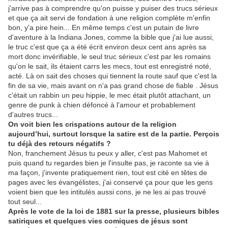
j'arrive pas à comprendre qu'on puisse y puiser des trucs sérieux
et que ça ait servi de fondation à une religion complète m'enfin
bon, y'a pire hein... En même temps c'est un putain de livre
d'aventure à la Indiana Jones, comme la bible que j'ai lue aussi,
le truc c'est que ça a été écrit environ deux cent ans après sa
mort donc invérifiable, le seul truc sérieux c'est par les romains
qu'on le sait, ils étaient carrs les mecs, tout est enregistré noté,
acté. Là on sait des choses qui tiennent la route sauf que c'est la
fin de sa vie, mais avant on n'a pas grand chose de fiable . Jésus
c'était un rabbin un peu hippie, le mec était plutôt attachant, un
genre de punk à chien défoncé à l'amour et probablement
d'autres trucs...
On voit bien les crispations autour de la religion
aujourd’hui, surtout lorsque la satire est de la partie. Perçois
tu déjà des retours négatifs ?
Non, franchement Jésus tu peux y aller, c'est pas Mahomet et
puis quand tu regardes bien je l'insulte pas, je raconte sa vie à
ma façon, j'invente pratiquement rien, tout est cité en têtes de
pages avec les évangélistes, j'ai conservé ça pour que les gens
voient bien que les intitulés aussi cons, je ne les ai pas trouvé
tout seul...
Après le vote de la loi de 1881 sur la presse, plusieurs bibles
satiriques et quelques vies comiques de jésus sont