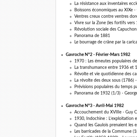
La résistance aux inventaires ecc
Boissons économiques au XIXe -
Ventres creux contre ventres dorés
Vivre sur la Zone (les fortifs ver
Révolution sociale des Capuchon
Panorama de 1881
Le bourrage de crâne par la carica
Gavroche N°2 - Février-Mars 1982
1970 : Les émeutes populaires de
La transhumance entre 1936 et 1
Révolte et vie quotidienne des c
La révolte des deux sous (1786) 
Prévisions populaires du temps p
Panorama de 1932 (1/3) - Georges
Gavroche N°3 - Avril-Mai 1982
Accouchement du XVIIIe - Guy C
1930, Indochine : L’exploitation 
Quand les Gaulois prenaient les 
Les barricades de la Commune (18