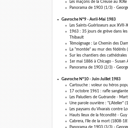
Les maçons de la Creuse au XIXe si
Panorama de 1903 (1/3) - Georges
Gavroche N°9 - Avril-Mai 1983
Les Saints-Guérisseurs aux XVII-X
1963 : 35 jours de grève dans les
Thibault
Témoignage : Le Chemin des Dam
La "montée" au mur des fédérés (
Sur les chantiers des cathédrales :
1er mai 1886 à Chicago - Susan 
Panorama de 1903 (2/3) - Georges
Gavroche N°10 - Juin-Juillet 1983
Cartouche : voleur ou héros popul
17 octobre 1961 : rafle sanglante 
Les Paludiers de Guérande - Mar
Une parole ouvrière : "L’Atelier" 
Les paysans du Vivarais contre L
Hauts lieux de la fécondité - Guy
Cabrera, l’île de la mort (1808-
Panorama de 1903 (3/3) - Georges