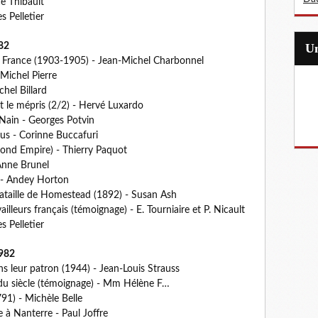
e Thibault
 Pelletier
82
 France (1903-1905) - Jean-Michel Charbonnel
Michel Pierre
hel Billard
et le mépris (2/2) - Hervé Luxardo
e Nain - Georges Potvin
lus - Corinne Buccafuri
cond Empire) - Thierry Paquot
 Anne Brunel
 - Andey Horton
 bataille de Homestead (1892) - Susan Ash
ailleurs français (témoignage) - E. Tourniaire et P. Nicault
 Pelletier
982
s leur patron (1944) - Jean-Louis Strauss
du siècle (témoignage) - Mm Hélène F…
791) - Michèle Belle
 à Nanterre - Paul Joffre