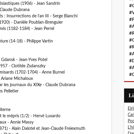
lésiastiques (1906) - Jean Sandrin
#G
 Claude Dubrana
#V
 : Insurrections de l’an III - Serge Bianchi
#P
s 1920) - Danièle Poublan-Brenguier
#A
nés (1182-1184) - Jean Perrel
#R
#Q
ture (14-18) - Philippe Vartin
#R
#A
 Gdansk - Jean-Yves Potel
#D
957 - Clotilde Zsdanszky
#A
amisards (1702-1704) - Anne Burnel
#C
- Ariane Michaloux
ar les journaux du XIXe - Claude Dubrana
 Pelletier
L
Eiri
iterne
Car
et le mépris (1/2) - Hervé Luxardo
Pod
eaux - Annie Massy
L'h
71) - Alain Dalotel et Jean-Claude Freiexmuth
Dau