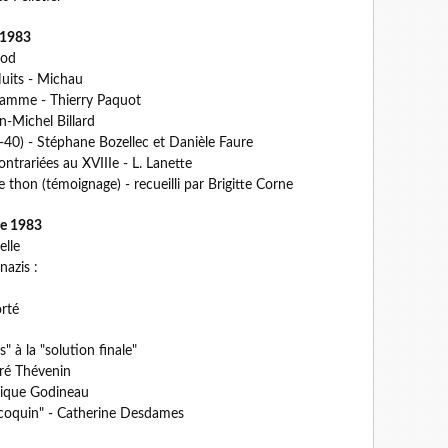
 1983
iod
Nuits - Michau
flamme - Thierry Paquot
an-Michel Billard
0-40) - Stéphane Bozellec et Danièle Faure
ntrariées au XVIIIe - L. Lanette
 thon (témoignage) - recueilli par Brigitte Corne
e 1983
elle
azis :
orté
" à la "solution finale"
dré Thévenin
inique Godineau
 coquin" - Catherine Desdames