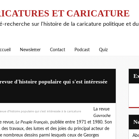
ICATURES ET CARICATURE
é-recherche sur l'histoire de la caricature politique et d
ccueil
Newsletter
Contact
Podcast
Quiz
evue d'histoire populaire qui s'est intéressée
La revue
Gavroche
re revue,
Le Peuple Français
, publiée entre 1971 et 1980. Son
s, des travaux, des luttes et des joies du principal acteur de
s, de nombreux dessins parmi lesquels ceux de Georges
Abo