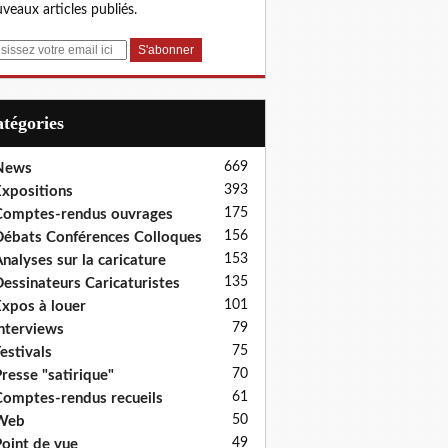
veaux articles publiés.
Catégories
669
News
393
xpositions
175
omptes-rendus ouvrages
156
ébats Conférences Colloques
153
nalyses sur la caricature
135
essinateurs Caricaturistes
101
xpos à louer
79
nterviews
75
estivals
70
resse "satirique"
61
omptes-rendus recueils
50
Web
49
oint de vue