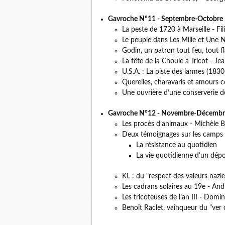
Gavroche N°11 - Septembre-Octobre
La peste de 1720 à Marseille - Fil
Le peuple dans Les Mille et Une 
Godin, un patron tout feu, tout 
La fête de la Choule à Tricot - Je
U.S.A. : La piste des larmes (183
Querelles, charavaris et amours co
Une ouvrière d’une conserverie de
Gavroche N°12 - Novembre-Décembr
Les procès d’animaux - Michèle B
Deux témoignages sur les camps n
La résistance au quotidien
La vie quotidienne d’un dép
KL : du "respect des valeurs nazies
Les cadrans solaires au 19e - An
Les tricoteuses de l’an III - Dom
Benoît Raclet, vainqueur du "ver