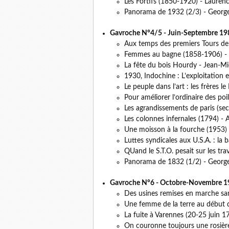
Les Fortifs (1850-1920) - Laurenc
Panorama de 1932 (2/3) - Georges
Gavroche N°4/5 - Juin-Septembre 19
Aux temps des premiers Tours de
Femmes au bagne (1858-1906) - 
La fête du bois Hourdy - Jean-Mic
1930, Indochine : L’exploitation 
Le peuple dans l’art : les frères l
Pour améliorer l’ordinaire des poi
Les agrandissements de paris (se
Les colonnes infernales (1794) -
Une moisson à la fourche (1953)
Luttes syndicales aux U.S.A. : la
QUand le S.T.O. pesait sur les trav
Panorama de 1832 (1/2) - Georges
Gavroche N°6 - Octobre-Novembre 1
Des usines remises en marche san
Une femme de la terre au début 
La fuite à Varennes (20-25 juin 1
On couronne toujours une rosière