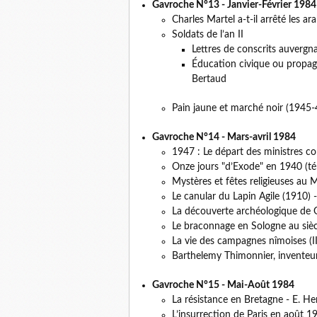
Gavroche N°13 - Janvier-Février 1984
Charles Martel a-t-il arrêté les 
Soldats de l’an II
Lettres de conscrits auvergn
Éducation civique ou propaga
Bertaud
Pain jaune et marché noir (1945
Gavroche N°14 - Mars-avril 1984
1947 : Le départ des ministres c
Onze jours "d’Exode" en 1940 (t
Mystères et fêtes religieuses au
Le canular du Lapin Agile (1910) 
La découverte archéologique de G
Le braconnage en Sologne au sièc
La vie des campagnes nîmoises (III
Barthelemy Thimonnier, inventeur
Gavroche N°15 - Mai-Août 1984
La résistance en Bretagne - E. He
L’insurrection de Paris en août 1