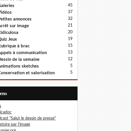
45
aleries
37
idéos
32
etites annonces
21
rrêt sur image
20
idiculosa
19
uiz Jeux
15
ubrique à brac
13
ppels à communication
12
essin de la semaine
5
nimations sketches
5
onservation et valorisation
iens
s
icadoc
cast "Salut le dessin de presse"
istoire par l'image
mier.org