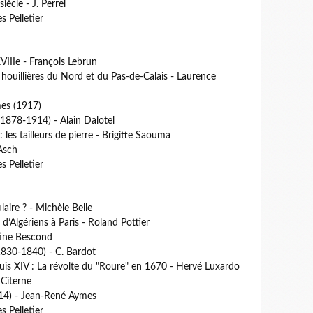
ècle - J. Perrel
 Pelletier
VIIIe - François Lebrun
 houillières du Nord et du Pas-de-Calais - Laurence
es (1917)
1878-1914) - Alain Dalotel
 les tailleurs de pierre - Brigitte Saouma
Asch
 Pelletier
aire ? - Michèle Belle
d’Algériens à Paris - Roland Pottier
tine Bescond
(1830-1840) - C. Bardot
ouis XIV : La révolte du "Roure" en 1670 - Hervé Luxardo
 Citerne
1814) - Jean-René Aymes
 Pelletier