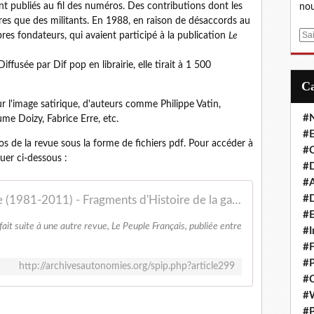
ont publiés au fil des numéros. Des contributions dont les
nou
ires que des militants. En 1988, en raison de désaccords au
E
es fondateurs, qui avaient participé à la publication
Le
m
a
iffusée par Dif pop en librairie, elle tirait à 1 500
i
l
r l'image satirique, d'auteurs comme Philippe Vatin,
#
ume Doizy, Fabrice Erre, etc.
#E
 de la revue sous la forme de fichiers pdf. Pour accéder à
#C
uer ci-dessous :
#D
#A
#D
Sommaires de la revue Gavroche (1981-2011) - Fragments d'Histoire de la gauche radicale
#E
ait suite à une autre revue, Le Peuple Français, publiée entre
#I
#F
#P
http://archivesautonomies.org/spip.php?article299
#C
#
#P