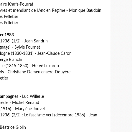
laire Krafft-Pourrat
vres et mendiant de l’Ancien Régime - Monique Baudoin
 Pelletier
 Pelletier
er 1983
(1936) (1/2) - Jean Sandrin
gnage) - Sylvie Fournet
-Pologne (1830-1831) - Jean-Claude Caron
Serge Bianchi
ècle (1815-1850) - Hervé Luxardo
ris - Christiane Demeulenaere-Douyère
etier
ampagnes - Luc Willette
siècle - Michel Renaud
(1916) - Marylène Jouvet
(1936) (2/2) : Le fascisme vert (décembre 1936) - Jean
 Béatrice Giblin