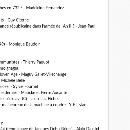
arabes en 732 ? - Madeleine Fernandez
ats - Guy Citerne
nde républicaine dans l’armée de l’An II ? - Jean-Paul
-49) - Monique Baudoin
ommunistes - Thierry Paquot
émoignage)
 Moyen Age - Maguy Gallet-Villechange
- Michèle Belle
lozel - Sylvie Fournet
le dernier - Maricke et Pierre Aucante
e siècle av. JC) - Jean-Luc Fiches
 malheureux de la machine à coudre - Y-F Livian
ry
944 (témoignage de Jacques Debu-Bridel) - Alain Dalotel