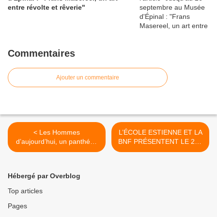
entre révolte et rêverie"
Commentaires
Ajouter un commentaire
< Les Hommes
L’ÉCOLE ESTIENNE ET LA
d’aujourd’hui, un panthéon
BNF PRÉSENTENT LE 23e
satirique (1878-1899) :
TROPHÉE PRESSE
conférence de Bertrand
CITRON >
Tillier
Hébergé par Overblog
Top articles
Pages