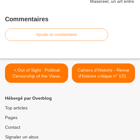
Commentaires
Ajouter un commentaire
< Out of Sight : Political
Cahiers d'Histoire - Revue
Censorship of the Visual
d'histoire critique n° 131 :
Arts in 19th-Century France
"Chargez ! La caricature
contre l'homme d'Etat" >
Hébergé par Overblog
Top articles
Pages
Contact
Signaler un abus