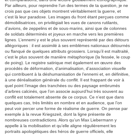
Par ailleurs, pour reprendre l’un des termes de ta question, je ne
crois pas que ces objets montrent véritablement la guerre, et
c’est là leur paradoxe. Les images du front étant perçues comme
démobilisatrices, on privilégiait les vues de canons rutilants,
d’avions, de zeppelins et de sous-marins, ainsi que de colonnes
de soldats déterminés et joyeux en marche vers les premières
lignes. L’ennemi y est le plus souvent représenté par des détours
allégoriques : il est assimilé à ses emblèmes nationaux détournés
ou flanqué de quelques attributs grossiers. Lorsqu’il est maltraité,
c’est le plus souvent de manière métaphorique (la fessée, le coup
de poing). Le registre satirique met également en œuvre des
procédés de déformation, d’animalisation, d’association visuelle
qui contribuent à la déshumanisation de l’ennemi et, en définitive,
à une déréalisation générale du conflit. Il est frappant de voir à
quel point l’image des tranchées ou des paysage embrumés
d’arbres calcinés, que l’on associe aujourd’hui très souvent au
conflit est totalement absente de ce corpus. Ce n’est que dans
quelques cas, très limités en nombre et en audience, que l’on
peut voir percer une forme de réalisme de guerre. On pense par
exemple à la revue Kriegszeit, dont la ligne présente de
nombreuses contradictions. Alors qu’un Max Liebermann y
appelle à la mobilisation et qu’elle aligne régulièrement les
portraits apologétiques des héros de guerre officiels, elle