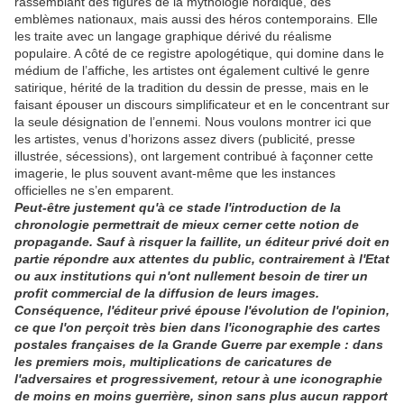
rassemblant des figures de la mythologie nordique, des
emblèmes nationaux, mais aussi des héros contemporains. Elle
les traite avec un langage graphique dérivé du réalisme
populaire. A côté de ce registre apologétique, qui domine dans le
médium de l’affiche, les artistes ont également cultivé le genre
satirique, hérité de la tradition du dessin de presse, mais en le
faisant épouser un discours simplificateur et en le concentrant sur
la seule désignation de l’ennemi. Nous voulons montrer ici que
les artistes, venus d’horizons assez divers (publicité, presse
illustrée, sécessions), ont largement contribué à façonner cette
imagerie, le plus souvent avant-même que les instances
officielles ne s’en emparent.
Peut-être justement qu'à ce stade l'introduction de la
chronologie permettrait de mieux cerner cette notion de
propagande. Sauf à risquer la faillite, un éditeur privé doit en
partie répondre aux attentes du public, contrairement à l'Etat
ou aux institutions qui n'ont nullement besoin de tirer un
profit commercial de la diffusion de leurs images.
Conséquence, l'éditeur privé épouse l'évolution de l'opinion,
ce que l'on perçoit très bien dans l'iconographie des cartes
postales françaises de la Grande Guerre par exemple : dans
les premiers mois, multiplications de caricatures de
l'adversaires et progressivement, retour à une iconographie
de moins en moins guerrière, sinon sans plus aucun rapport