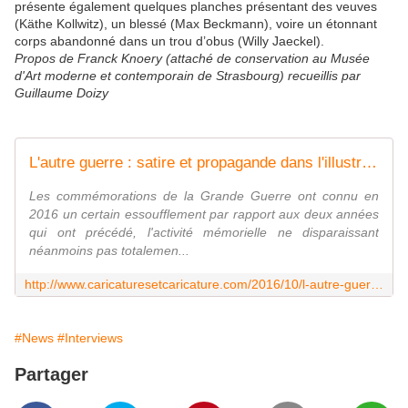
présente également quelques planches présentant des veuves
(Käthe Kollwitz), un blessé (Max Beckmann), voire un étonnant
corps abandonné dans un trou d’obus (Willy Jaeckel).
Propos de Franck Knoery (attaché de conservation au Musée
d'Art moderne et contemporain de Strasbourg) recueillis par
Guillaume Doizy
L'autre guerre : satire et propagande dans l'illustration allemande (1914-1918), le catalogue
Les commémorations de la Grande Guerre ont connu en
2016 un certain essoufflement par rapport aux deux années
qui ont précédé, l'activité mémorielle ne disparaissant
néanmoins pas totalemen...
http://www.caricaturesetcaricature.com/2016/10/l-autre-guerre-satire-et-propagande-dans-l-illustration-allemande-1914-1918-le-catalogue.html
#News
#Interviews
Partager